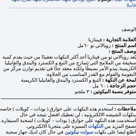
فانيلا
الوصف
العلامة التجارية :
فيبتازيا
اسم المنتج :
رويالاتي تو ٦٠مل
وصف المنتج :
يُعد رويالاتي تو من فيتازيا أحد أكثر النكهات تعقيدًا من حيث يقدم كمية
سخيفة من الملامح التي تتمازج من التبغ و الكسترد والبندق والفانيليا
الكريمية. يبدو الأمر بسيطًا ولكنه معقد جدًا في تقديم توازن مركّز من
النعومة والقوام مع القدر المناسب من الحلاوة.
لمحة عن النكهة :
التبغ و الكسترد والبندق والفانيليا الكريمية
حجم الزجاجة :
٦٠ مل
متوفر بنسبة النيكوتين :
٣ ملجم
ـــــــــــــــــــــــــــــــــــــــــــــــــــــــــــــــــــــــــــــــــــــــــ
ـــــــــــــــــــ
ملاحظات :
استخدم هذه النكهات على حوارق ( بودات – كويلات ) خاصه
بنكهات الشيشه الالكترونيه ، لن تعطيك افضل نتيجه في حال
استخدمت هذه النكهه على حوارق ( بودات – كويلات ) لسحبة السيقاره.
تصفح المزيد من
النكهات
المميزه على متجرنا الالكتروني.
اطلع ايضا على نكهات
سولت نيكوتين
في حال كان لديك جهاز سحبة