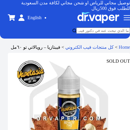
توصيل مجاني للرياض او شحن مجاني لكافة مدن السعودية
للطلب فوق 500ريال
English
Home
>
كل منتجات فيب الكتروني
>
فيبتازيا – رويالاتي تو ٦٠مل
SOLD OUT