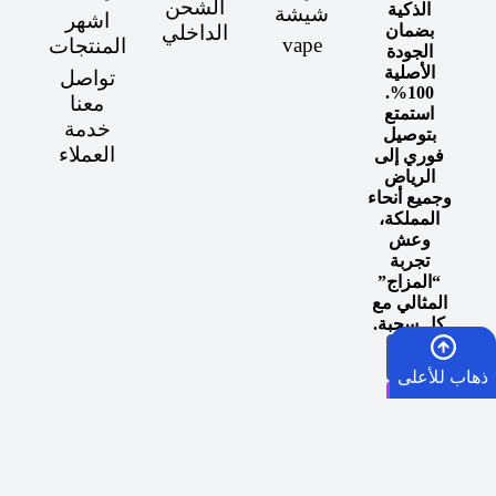
الشحن
الذكية
شيشة
اشهر
الداخلي
بضمان
vape
المنتجات
الجودة
الأصلية
تواصل
100%.
معنا
استمتع
خدمة
بتوصيل
العملاء
فوري إلى
الرياض
وجميع أنحاء
المملكة،
وعش
تجربة
“المزاج”
المثالي مع
كل سحبة.
ذهاب للأعلى
الرئيسية