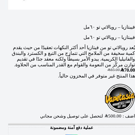
فيبتازيا – رويالاتي تو ٦٠مل
فيبتازيا – رويالاتي تو ٦٠مل
يُعد رويالاتي تو من فيتازيا أحد أكثر النكهات تعقيدًا من حيث يقدم
كمية سخيفة من الملامح التي تتمازج من التبغ و الكسترد والبندق
والفانيليا الكريمية. يبدو الأمر بسيطًا ولكنه معقد جدًا في تقديم
توازن مركّز من النعومة والقوام مع القدر المناسب من الحلاوة.
SAR
70.00
SAR
85.00
هذا المنتج غير متوفر في المخزون حالياً.
اضف :
500.00
SAR
لتحصل على توصيل وشحن مجاني
عملية دفع آمنة ومضمونة