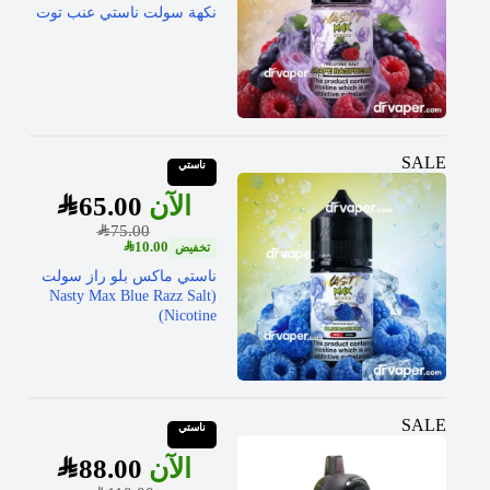
نكهة سولت ناستي عنب توت
SALE
ناستي
SAR
65.00
SAR
75.00
SAR
10.00
ناستي ماكس بلو راز سولت
(Nasty Max Blue Razz Salt
Nicotine)
SALE
ناستي
SAR
88.00