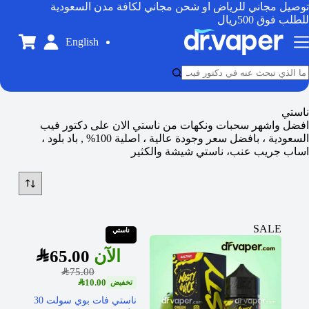
توصيل مجاني للرياض او شحن مجاني لكافة مدن السعودية
للطلب فوق 500ريال
English
ناستي
افضل واشهر سحبات ونكهات من ناستي الان على دكتور فيب
السعودية ، بافضل سعر وجودة عالية ، اصلية 100% , باد بلود ،
اساب جريب عنب، ناستي شيشة والكثير
SALE
ناستي
SAR
65.00
SAR
75.00
SAR
10.00
ناستي فات بوي سولت 30