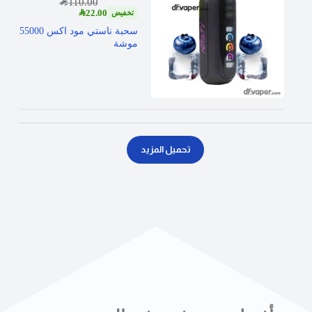
SAR
110.00
SAR
22.00
سحبة ناستي مود اكس 55000
موشة
تحميل المزيد