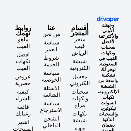
وجهتك
أقسام
عنا
روابط
الأولى
المتجر
تهمك
من نحن
والأكثر ثقة
متجر
ماهو
لأفضل
سياسة
فيب
الفيب
سحبات
العمر
الرياض
ونكهات
افضل
شروط
الفيب في
شيشة
نكهات
السعودية.
الخدمة
الكترونية
الفيب
نوفر لك
سياسة
تشكيلة
معسل
عروض
الخوصية
واسعة من
الكتروني
حصرية
الشيشة
الاسئلة
سحبات
كيفية
الإلكترونية،
الشائعة
نكهات
ونكهات
الشراء
السولت
سياسة
مزاج
قائمة
نيكوتين،
الاسترجاع
نكهات
رغباتك
والسحبات
الشحن
الذكية
شيشة
اشهر
الداخلي
بضمان
vape
المنتجات
الجودة