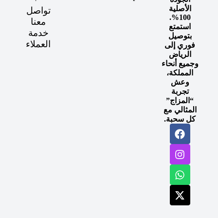
الأصلية
تواصل
100%.
معنا
استمتع
خدمة
بتوصيل
العملاء
فوري إلى
الرياض
وجميع أنحاء
المملكة،
وعش
تجربة
“المزاج”
المثالي مع
كل سحبة.