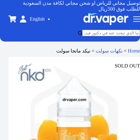
توصيل مجاني للرياض او شحن مجاني لكافة مدن السعودية
للطلب فوق 500ريال
English
Home
>
نكهات سولت
>
نيكد مانجا سولت
SOLD OUT