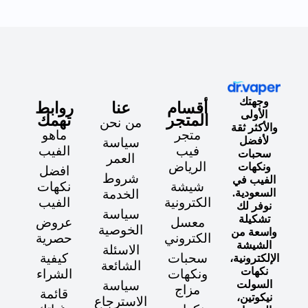
وجهتك
أقسام
عنا
روابط
الأولى
المتجر
تهمك
من نحن
والأكثر ثقة
متجر
ماهو
لأفضل
سياسة
فيب
الفيب
سحبات
العمر
الرياض
ونكهات
افضل
شروط
الفيب في
شيشة
نكهات
السعودية.
الخدمة
الكترونية
الفيب
نوفر لك
سياسة
تشكيلة
معسل
عروض
الخوصية
واسعة من
الكتروني
حصرية
الشيشة
الاسئلة
سحبات
كيفية
الإلكترونية،
الشائعة
نكهات
ونكهات
الشراء
السولت
سياسة
مزاج
قائمة
نيكوتين،
الاسترجاع