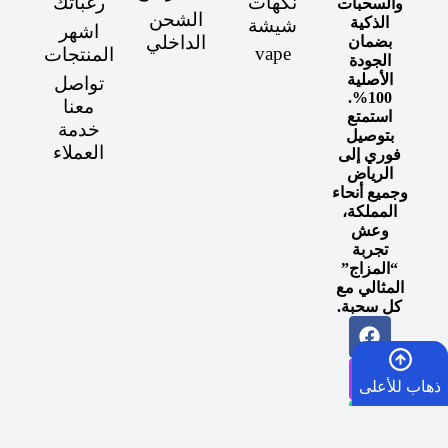
نكهات
رغباتك
والسحبات
الشحن
الذكية
شيشة
اشهر
الداخلي
بضمان
vape
المنتجات
الجودة
الأصلية
تواصل
100%.
معنا
استمتع
خدمة
بتوصيل
العملاء
فوري إلى
الرياض
وجميع أنحاء
المملكة،
وعش
تجربة
“المزاج”
المثالي مع
كل سحبة.
ذهاب للأعلى
الرئيسية