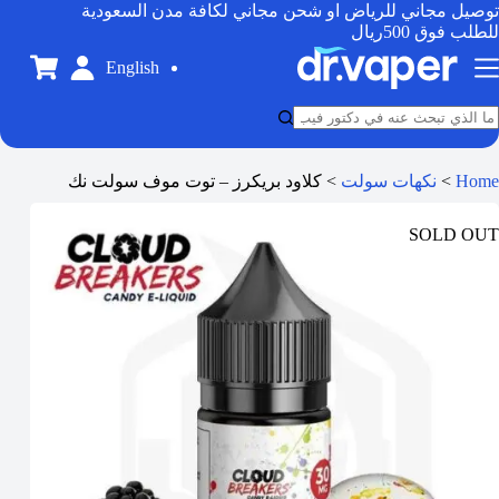
توصيل مجاني للرياض او شحن مجاني لكافة مدن السعودية
للطلب فوق 500ريال
English
Home
>
نكهات سولت
>
كلاود بريكرز – توت موف سولت نك
SOLD OUT