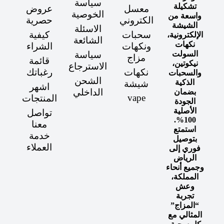
سياسة
تشكيلة
معسل
عروض
الخوصية
واسعة من
الكتروني
حصرية
الشيشة
الاسئلة
سحبات
كيفية
الإلكترونية،
الشائعة
نكهات
ونكهات
الشراء
السولت
سياسة
مزاج
قائمة
نيكوتين،
الاسترجاع
نكهات
رغباتك
والسحبات
الشحن
الذكية
شيشة
اشهر
الداخلي
بضمان
vape
المنتجات
الجودة
الأصلية
تواصل
100%.
معنا
استمتع
خدمة
بتوصيل
العملاء
فوري إلى
الرياض
وجميع أنحاء
المملكة،
وعش
تجربة
“المزاج”
المثالي مع