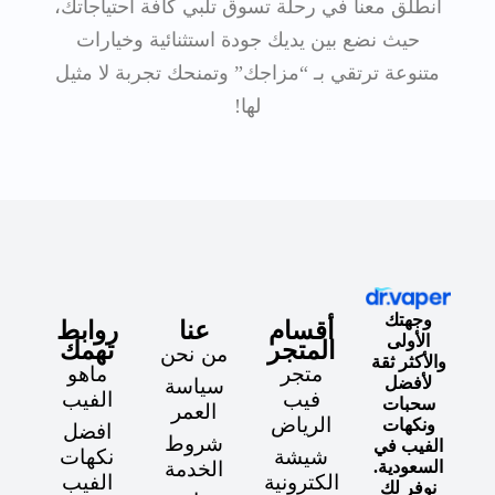
انطلق معنا في رحلة تسوق تلبي كافة احتياجاتك،
حيث نضع بين يديك جودة استثنائية وخيارات
متنوعة ترتقي بـ “مزاجك” وتمنحك تجربة لا مثيل
لها!
وجهتك
أقسام
عنا
روابط
الأولى
المتجر
تهمك
من نحن
والأكثر ثقة
متجر
ماهو
لأفضل
سياسة
فيب
الفيب
سحبات
العمر
الرياض
ونكهات
افضل
شروط
الفيب في
شيشة
نكهات
السعودية.
الخدمة
الكترونية
الفيب
نوفر لك