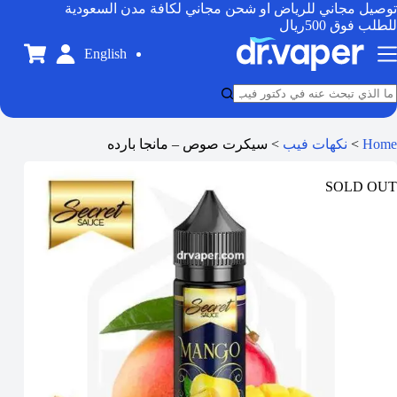
توصيل مجاني للرياض او شحن مجاني لكافة مدن السعودية
للطلب فوق 500ريال
English
Home
>
نكهات فيب
>
سيكرت صوص – مانجا بارده
SOLD OUT