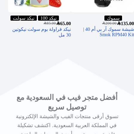
سموك
نيكد 100
نيكد سولت
5.00
SAR
65.00
SAR
135.00
نكهة ب
SAR
85.00
SAR
200.00
شيشة سموك آر بي أم 40 |
نيكد فراولة بوم سولت نيكوتين
Smok RPM40 Kit
30 مل
أفضل متجر فيب في السعودية مع
توصيل سريع
تسوق أرقى منتجات الفيب والشيشة الإلكترونية
في المملكة العربية السعودية. اكتشف تشكيلة