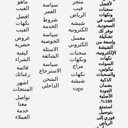
متجر
ماهو
لأفضل
سياسة
فيب
الفيب
سحبات
العمر
الرياض
ونكهات
افضل
شروط
الفيب في
شيشة
نكهات
السعودية.
الخدمة
الكترونية
الفيب
نوفر لك
سياسة
تشكيلة
معسل
عروض
الخوصية
واسعة من
الكتروني
حصرية
الشيشة
الاسئلة
سحبات
كيفية
الإلكترونية،
الشائعة
نكهات
ونكهات
الشراء
السولت
سياسة
مزاج
قائمة
نيكوتين،
الاسترجاع
نكهات
رغباتك
والسحبات
الشحن
الذكية
شيشة
اشهر
الداخلي
بضمان
vape
المنتجات
الجودة
الأصلية
تواصل
100%.
معنا
استمتع
خدمة
بتوصيل
العملاء
فوري إلى
الرياض