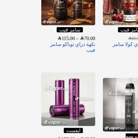
مز فيب
سامز فيب
SAR
115.00
–
SAR
70.00
SAR
85.
ي كولا سامز
نكهة دراي توباكو سامز
فيب
ايفست
بريسو