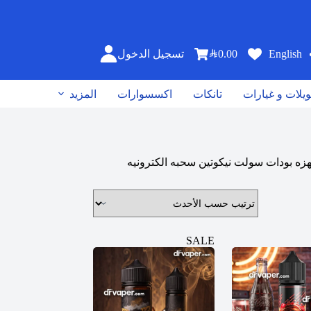
SAR
0.00
English
تسجيل الدخول
يلات و غيارات
تانكات
اكسسوارات
المزيد
SALE