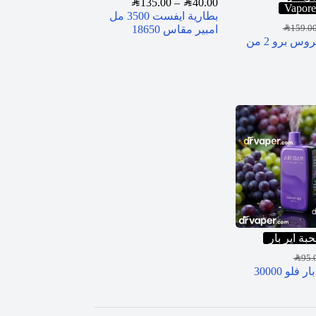
SAR
135.00
–
SAR
40.00
Vapore
بطارية ايفست 3500 مل
SAR
159.0
امبير مقاس 18650
جهاز اكسروس برو 2 من
بة اير بار
SAR
95.
سحبة اير بار فلو 30000