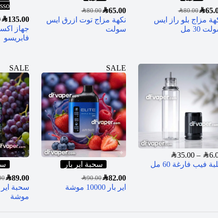
sso
SAR
65.00
SAR
65.
SAR
80.00
SAR
80.00
SAR
135.00
هة مزاج بلو راز ايس
نكهة مزاج توت ازرق ايس
0
ت 30 مل
سولت
فابريسو
SALE
SALE
SAR
35.00
–
SAR
6.
بة فيب فارغة 60 مل
سحبة اير بار
سح
SAR
89.00
SAR
82.00
00
SAR
90.00
اير بار 10000 موشة
موشة