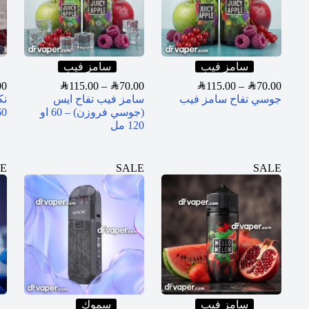
سامز فيب
سامز فيب
00
SAR
115.00
–
SAR
70.00
SAR
115.00
–
SAR
70.00
جوسي تفاح سامز فيب
سامز فيب تفاح ايس
نك
(جوسي فروزن) – 60 او
60مل و 0
120 مل
E
SALE
SALE
سامز فيب
سموك