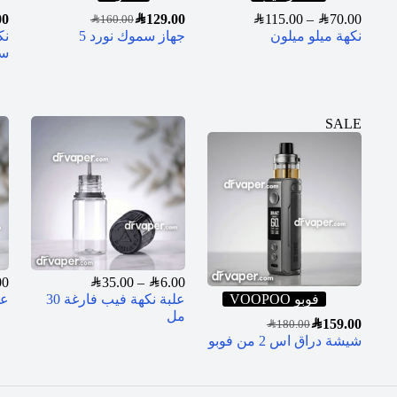
00
SAR
129.00
SAR
115.00
–
SAR
70.00
SAR
160.00
نكهة ميلو ميلون
جهاز سموك نورد 5
نك
سول
SALE
00
SAR
35.00
–
SAR
6.00
فوبو VOOPOO
علبة نكهة فيب فارغة 30
عل
مل
SAR
159.00
SAR
180.00
شيشة دراق اس 2 من فوبو