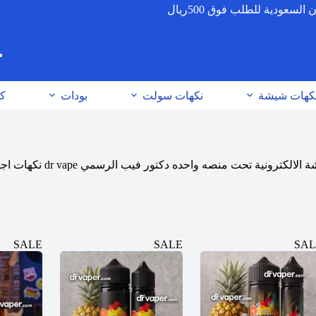
عودية للطلب فوق 500ريال
كهات شيشة
نكهات سولت
بودات
كو
تور فيب الرسمي dr vape نكهات اجهزه بودات سولت نيكوتين سحبه الكترونيه
SALE
SALE
SAL