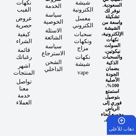
شيشة
نكهات
السعودية.
الخدمة
الكترونية
الفيب
نوفر لك
سياسة
تشكيلة
معسل
عروض
الخوصية
واسعة من
الكتروني
حصرية
الشيشة
الاسئلة
سحبات
كيفية
الإلكترونية،
الشائعة
نكهات
ونكهات
الشراء
السولت
سياسة
مزاج
قائمة
نيكوتين،
الاسترجاع
نكهات
رغباتك
والسحبات
الشحن
الذكية
شيشة
اشهر
الداخلي
بضمان
vape
المنتجات
الجودة
الأصلية
تواصل
100%.
معنا
استمتع
خدمة
بتوصيل
العملاء
فوري إلى
الرياض
وجميع أنحاء
المملكة،
وعش
ذهاب للأعلى
تجربة