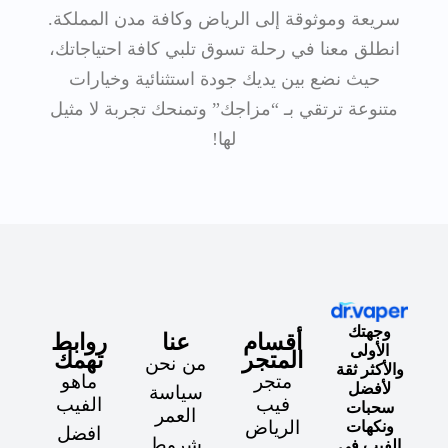
سريعة وموثوقة إلى الرياض وكافة مدن المملكة.
انطلق معنا في رحلة تسوق تلبي كافة احتياجاتك،
حيث نضع بين يديك جودة استثنائية وخيارات
متنوعة ترتقي بـ “مزاجك” وتمنحك تجربة لا مثيل
لها!
وجهتك
أقسام
عنا
روابط
الأولى
المتجر
تهمك
من نحن
والأكثر ثقة
متجر
ماهو
لأفضل
سياسة
فيب
الفيب
سحبات
العمر
الرياض
ونكهات
افضل
شروط
الفيب في