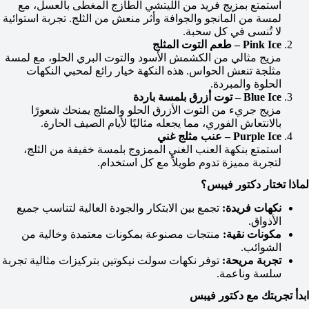
استمتع بمزيج فريد من الليتشي الطازج المغطى بالعسل، مع
لمسة من المانجو والجوافة وأثر منعش من الثلج. تجربة استوائية
لا تُنسى في كل سحبة.
Pink Ice – طعم التوت المثلج
مزيج مثالي من الكشمش الأسود والتوت البري الحلو، مع لمسة
مثلجة تنعش الحواس. هذه النكهة خيار رائع لمحبي النكهات
الحلوة والمبردة.
Blue Ice – توت أزرق بلمسة باردة
مزيج جريء من التوت الأزرق الحلو والمثلج يمنحك شعورًا
بالانتعاش الفوري، مما يجعله مثاليًا لأيام الصيف الحارة.
Purple Ice – عنب مثلج غني
استمتع بنكهة العنب الغني الممزوج بلمسة خفيفة من الثلج،
لتجربة مميزة تدوم طويلاً مع كل استخدام.
لماذا تختار دكتور فيبس؟
نكهات فريدة:
تجمع بين الابتكار والجودة العالية لتناسب جميع
الأذواق.
مكونات نقية:
منتجات مصنوعة بمكونات معتمدة وخالية من
الشوائب.
تجربة مريحة:
توفر نكهات سولت نيكوتين بتركيزات مثالية تجربة
سلسة وناعمة.
ابدأ تجربتك مع دكتور فيبس