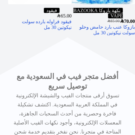
نكهة بازوكا BAZOOKA
فيقود
5.00
SAR
65.00
VAPE
SAR
70.00
فيقود فراوله بارده سولت
فيقو
SAR
85.00
بازوكا عنب بارد حامض وحلو
نيكوتين 30 مل
30 مل
سولت نيكوتين 30 مل
أفضل متجر فيب في السعودية مع
توصيل سريع
تسوق أرقى منتجات الفيب والشيشة الإلكترونية
في المملكة العربية السعودية. اكتشف تشكيلة
فاخرة وحصرية من أحدث السحبات الجاهزة،
المعسلات الإلكترونية، وأجود نكهات الفيب الأصلية
المتاحة في متجرنا. نحن نفخر بتقديم خدمة شحن