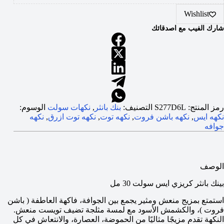
Wishlist
شارك الفيب مع اصدقائك
رمز المنتج:
S277D6L
التصنيف:
بنك بانثر
,
نكهات سولت
الوسوم:
نكهه ايس
,
نكهه باشن فروت
,
نكهه توت
,
نكهه توت ازرق
,
نكهه
جوافه
الوصف
بينك بانثر كريزي ايس سولت 30 مل
استمتع بمزيج منعش ومثير يجمع بين الجوافة، فاكهة العاطفة ( باشن
فروت )، والكشمش الأسود مع لمسة مثلجة تضيف تويست منعش.
النكهة تقدم مزيجًا مثاليًا من الحموضة، العصارة، والانتعاش في كل