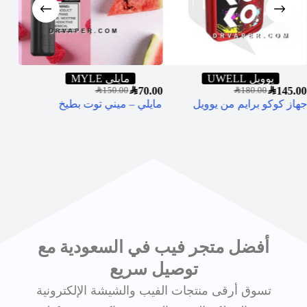
يوويل UWELL
مايلي MYLE
0.00
SAR
70.00
SAR
145.00
SAR
150.00
SAR
180.00
جهاز كوكو برايم من يوويل
مايلي – ميني توت بطيخ
نكهة 
أفضل متجر فيب في السعودية مع
توصيل سريع
تسوق أرقى منتجات الفيب والشيشة الإلكترونية