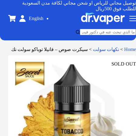
توصيل مجاني للرياض او شحن مجاني لكافة مدن السعودية
للطلب فوق 500ريال
English
Home
>
نكهات سولت
>
سيكرت صوص – فانيلا توباكو سولت نك
SOLD OUT