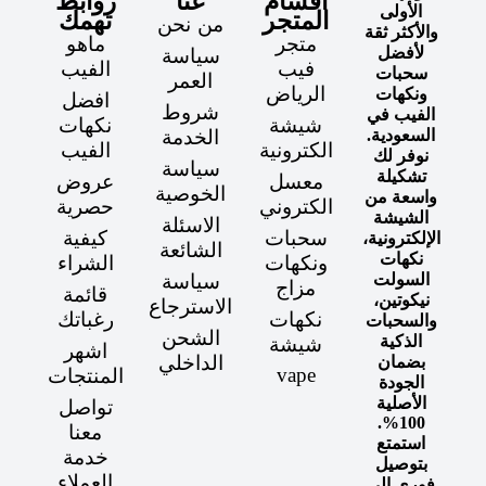
أقسام
عنا
روابط
الأولى
المتجر
تهمك
من نحن
والأكثر ثقة
متجر
ماهو
لأفضل
سياسة
فيب
الفيب
سحبات
العمر
الرياض
ونكهات
افضل
شروط
الفيب في
شيشة
نكهات
السعودية.
الخدمة
الكترونية
الفيب
نوفر لك
سياسة
تشكيلة
معسل
عروض
الخوصية
واسعة من
الكتروني
حصرية
الشيشة
الاسئلة
سحبات
كيفية
الإلكترونية،
الشائعة
نكهات
ونكهات
الشراء
السولت
سياسة
مزاج
قائمة
نيكوتين،
الاسترجاع
نكهات
رغباتك
والسحبات
الشحن
الذكية
شيشة
اشهر
الداخلي
بضمان
vape
المنتجات
الجودة
الأصلية
تواصل
100%.
معنا
استمتع
خدمة
بتوصيل
العملاء
فوري إلى