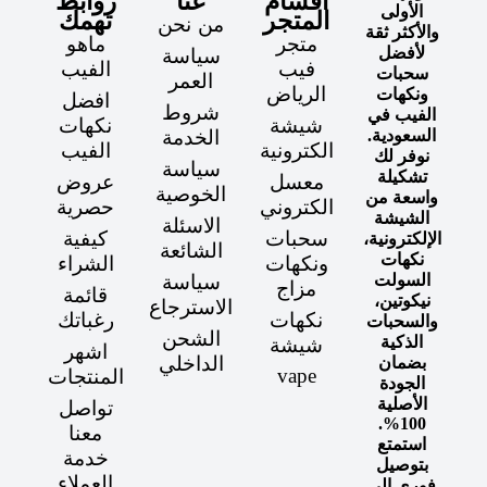
أقسام
عنا
روابط
الأولى
المتجر
تهمك
من نحن
والأكثر ثقة
متجر
ماهو
لأفضل
سياسة
فيب
الفيب
سحبات
العمر
الرياض
ونكهات
افضل
شروط
الفيب في
شيشة
نكهات
السعودية.
الخدمة
الكترونية
الفيب
نوفر لك
سياسة
تشكيلة
معسل
عروض
الخوصية
واسعة من
الكتروني
حصرية
الشيشة
الاسئلة
سحبات
كيفية
الإلكترونية،
الشائعة
نكهات
ونكهات
الشراء
السولت
سياسة
مزاج
قائمة
نيكوتين،
الاسترجاع
نكهات
رغباتك
والسحبات
الشحن
الذكية
شيشة
اشهر
الداخلي
بضمان
vape
المنتجات
الجودة
الأصلية
تواصل
100%.
معنا
استمتع
خدمة
بتوصيل
العملاء
فوري إلى