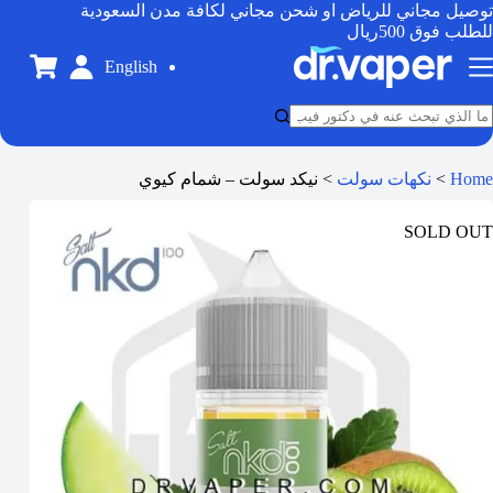
توصيل مجاني للرياض او شحن مجاني لكافة مدن السعودية
للطلب فوق 500ريال
English
Home
>
نكهات سولت
>
نيكد سولت – شمام كيوي
SOLD OUT