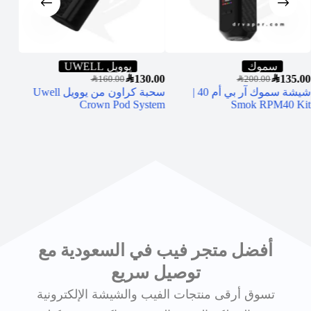
سموك
يوويل UWELL
5.00
SAR
130.00
SAR
135.00
SAR
160.00
SAR
200.00
شيشة سموك آر بي أم 40 |
سحبة كراون من يوويل Uwell
فيقو
Crown Pod System
Smok RPM40 Kit
30 مل
أفضل متجر فيب في السعودية مع
توصيل سريع
تسوق أرقى منتجات الفيب والشيشة الإلكترونية