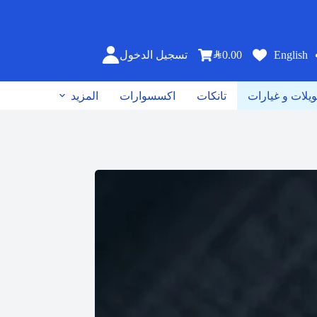
SAR
0.00
English
تسجيل الدخول
يلات و غيارات
تانكات
اكسسوارات
المزيد