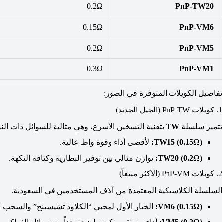
0.2Ω
PnP-TW20
0.15Ω
PnP-VM6
0.2Ω
PnP-VM5
0.3Ω
PnP-VM1
تفاصيل الكويلات المتوفرة في الصور:
1. كويلات PnP-TW (الجيل الجديد)
تتميز سلسلة
TW
بتقنية التسخين الأسرع، وهي مثالية للسوائل ذات الن
):
0.15Ω
TW15 (
لأقصى أداء وقوة واط عالية.
):
0.2Ω
TW20 (
توازن مثالي بين توفير البطارية وكثافة النكهة.
2. كويلات PnP-VM (الأكثر مبيعاً)
السلسلة الكلاسيكية المعتمدة من آلاف المستخدمين في السعودية.
):
0.15Ω
VM6 (
الخيار الأول لمحبي “الكلاود تشيسينج” والسحب ال
):
0.2Ω
VM5 (
أداء مستقر ونكهة واضحة جداً مع سوائل الفواكه وا