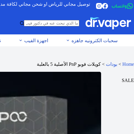
توصيل مجاني للرياض او شحن مجاني لكافة مدن الس
واتساب
سحبات الكترونيه جاهزه
اجهزة الفيب
ن
Home
>
بودات
>
كويلات فوبو PnP الأصلية 5 بالعلبة
SALE