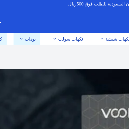
عودية للطلب فوق 500ريال
كهات شيشة
نكهات سولت
بودات
كو