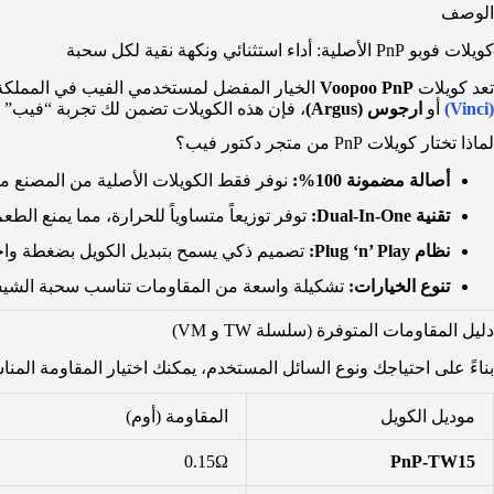
الوصف
كويلات فوبو PnP الأصلية: أداء استثنائي ونكهة نقية لكل سحبة
تعد كويلات
Voopoo PnP
الخيار المفضل لمستخدمي الفيب في المملكة الع
(Vinci)
أو
ارجوس (Argus)
، فإن هذه الكويلات تضمن لك تجربة “فيب” مستقرة و
لماذا تختار كويلات PnP من متجر دكتور فيب؟
أصالة مضمونة
100%
:
نوفر فقط الكويلات الأصلية من المصنع 
تقنية Dual-In-One:
توفر توزيعاً متساوياً للحرارة، مما يمنع ال
نظام Plug ‘n’ Play:
تصميم ذكي يسمح بتبديل الكويل بضغطة واحد
تنوع الخيارات:
تشكيلة واسعة من المقاومات تناسب سحبة الشيشة (DL) وسحبة السيجارة (
دليل المقاومات المتوفرة (سلسلة TW و VM)
بناءً على احتياجك ونوع السائل المستخدم، يمكنك اختيار المقاومة المنا
موديل الكويل
المقاومة (أوم)
0.15Ω
PnP-TW15