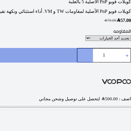
كويلات فوبو PnP الأصلية 5 بالعلبة
كويلات فوبو PnP الأصلية لمقاومات TW و VM. أداء استثنائي ونكهة نقية متوافقة مع أجهزة دراق وفينشي. شحن سريع من دكتور فيب لجميع مدن السعودية. اطلبها الآن واضمن الأصالة!
SAR
57.00
SAR
70.00
المقاومه
اضف :
500.00
SAR
لتحصل على توصيل وشحن مجاني