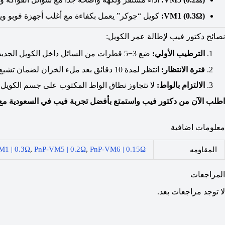
):
0.3Ω
VM1 (
كويل “جوكر” يعمل بكفاءة مع أغلب أجهزة فوبو وي
نصائح دكتور فيب لإطالة عمر الكويل:
الترطيب الأولي:
ضع
3
−
5
قطرات من السائل داخل الكويل الجديد 
فترة الانتظار:
انتظر لمدة
10
دقائق بعد ملء الخزان لضمان تشبع 
الالتزام بالواط:
لا تتجاوز نطاق الواط المكتوب على جسم الكويل ل
اطلب الآن من دكتور فيب واستمتع بأفضل تجربة فيب في السعودية مع
معلومات اضافية
M1 | 0.3Ω
,
PnP-VM5 | 0.2Ω
,
PnP-VM6 | 0.15Ω
المقاومه
المراجعات
لا توجد مراجعات بعد.