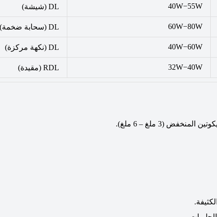
40
W
−
55
W
DL (شيشة)
60
W
−
80
W
DL (سحابة ضخمة)
40
W
−
60
W
DL (نكهة مركزة)
32
W
−
40
W
RDL (مقيدة)
يكوتين المنخفض (
3
ملغ –
6
ملغ).
كثيفة.
لحلويات.