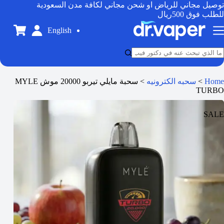
توصيل مجاني للرياض او شحن مجاني لكافة مدن السعودية
للطلب فوق 500ريال
English
Home
>
سحبه الكترونيه
>
سحبة مايلي تيربو 20000 موش MYLE
TURBO
SALE