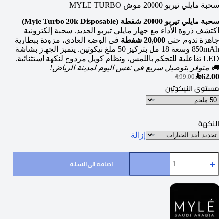
سحبة مايلي تيربو 20000 موش MYLE TURBO
سحبة مايلي تيربو 20000 شفطة (Myle Turbo 20k Disposable)
اكتشف ذروة الأداء مع جهاز مايلي تيربو الجديد. سحبة إلكترونية
جاهزة تدوم حتى
20,000 شفطة
في الوضع العادي، مزودة ببطارية
850mAh وسعة 18 مل بتركيز 50 ملغ نيكوتين.
يتميز الجهاز بشاشة
LED تفاعلية للتحكم باللمس، ونظام كويل مزدوج لنكهة استثنائية.
🚚 متوفر بتوصيل سريع في نفس اليوم لمدينة الرياض!
SAR
62.00
SAR
99.00
مستوى النيكوتين
النكهة
إزالة
اضافة الى السلة