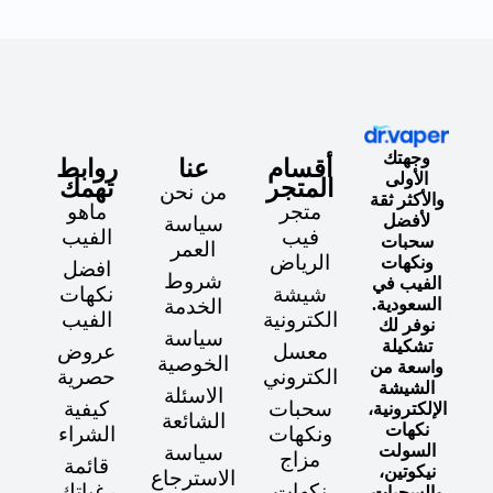
وجهتك
أقسام
عنا
روابط
الأولى
المتجر
تهمك
من نحن
والأكثر ثقة
متجر
ماهو
لأفضل
سياسة
فيب
الفيب
سحبات
العمر
الرياض
ونكهات
افضل
شروط
الفيب في
شيشة
نكهات
السعودية.
الخدمة
الكترونية
الفيب
نوفر لك
سياسة
تشكيلة
معسل
عروض
الخوصية
واسعة من
الكتروني
حصرية
الشيشة
الاسئلة
سحبات
كيفية
الإلكترونية،
الشائعة
نكهات
ونكهات
الشراء
السولت
سياسة
مزاج
قائمة
نيكوتين،
الاسترجاع
نكهات
رغباتك
والسحبات