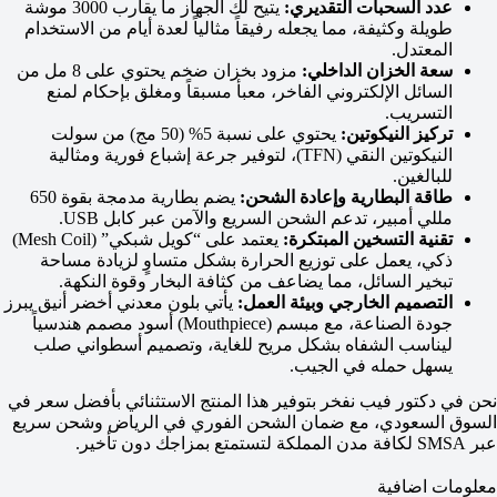
عدد السحبات التقديري:
يتيح لك الجهاز ما يقارب 3000 موشة
طويلة وكثيفة، مما يجعله رفيقاً مثالياً لعدة أيام من الاستخدام
المعتدل.
سعة الخزان الداخلي:
مزود بخزان ضخم يحتوي على 8 مل من
السائل الإلكتروني الفاخر، معبأ مسبقاً ومغلق بإحكام لمنع
التسريب.
تركيز النيكوتين:
يحتوي على نسبة 5% (50 مج) من سولت
النيكوتين النقي (TFN)، لتوفير جرعة إشباع فورية ومثالية
للبالغين.
طاقة البطارية وإعادة الشحن:
يضم بطارية مدمجة بقوة 650
مللي أمبير، تدعم الشحن السريع والآمن عبر كابل USB.
تقنية التسخين المبتكرة:
يعتمد على “كويل شبكي” (Mesh Coil)
ذكي، يعمل على توزيع الحرارة بشكل متساوٍ لزيادة مساحة
تبخير السائل، مما يضاعف من كثافة البخار وقوة النكهة.
التصميم الخارجي وبيئة العمل:
يأتي بلون معدني أخضر أنيق يبرز
جودة الصناعة، مع مبسم (Mouthpiece) أسود مصمم هندسياً
ليناسب الشفاه بشكل مريح للغاية، وتصميم أسطواني صلب
يسهل حمله في الجيب.
نحن في دكتور فيب نفخر بتوفير هذا المنتج الاستثنائي بأفضل سعر في
السوق السعودي، مع ضمان الشحن الفوري في الرياض وشحن سريع
عبر SMSA لكافة مدن المملكة لتستمتع بمزاجك دون تأخير.
معلومات اضافية