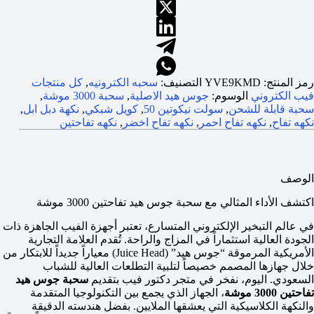
رمز المنتج:
YVE9KMD
التصنيف:
سحبه الكترونيه
,
كل منتجات
فيب الكتروني
الوسوم:
جوس هيد الاصلية
,
سحبة 3000 موشة
,
سحبة قابلة للشحن
,
سولت نيكوتين 50
,
كويل شبكي
,
نكهة دبل ابل
,
نكهه تفاح
,
نكهه تفاح احمر
,
نكهه تفاح اخضر
,
نكهه تفاحتين
الوصف
اكتشف الأداء المثالي مع سحبة جوس هيد تفاحتين 3000 موشة
في عالم التبخير الإلكتروني المتسارع، تعتبر أجهزة الفيب الجاهزة ذات
الجودة العالية استثماراً في المزاج والراحة. تُقدم العلامة التجارية
الأمريكية المرموقة “جوس هيد” (Juice Head) معياراً جديداً للابتكار من
خلال جهازها المصمم خصيصاً لتلبية التطلعات العالية للشباب
السعودي. اليوم، نفخر في متجر دكتور فيب بتقديم
سحبة جوس هيد
تفاحتين 3000 موشة
، الجهاز الذي يجمع بين التكنولوجيا المتقدمة
والنكهة الكلاسيكية التي يعشقها الملايين. بفضل هندسته الدقيقة