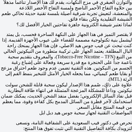
والتوازن العبقري في مزج النكهات، يقدم لك هذا الإصدار تناغماً مذهلاً
بين حلاوة التفاح الأحمر الناضج ولمسة التفاح الأخضر اللاذعة
والمنعشة، لتعيش تجربة شرقية أصيلة بلمسة تقنية حديثة تحاكي طعم
الشيشة التقليدية ولكن بنقاء فائق.
لماذا تعتبر شيشة الكترونية جاهزة تفاحتين الخيار الأفضل لك؟
لا يقتصر التميز في هذا الجهاز على النكهة الساحرة فحسب، بل يمتد
ليشمل بنية تكنولوجية مصممة للقضاء على عيوب الأجهزة القديمة. إذا
كنت تبحث عن فيب جوس هيد الاصلي، فإن هذا الجهاز يمنحك راحة
البال المطلقة. يعتمد الجهاز على تركيبة متطورة من النيكوتين الخالي
من التبغ (Tobacco-Free Nicotine – TFN)، والمعروف بتقديم سحبة
ناعمة جداً على الحنجرة مع قدرة سريعة وفعالة على إشباع رغبة
الجسم من النيكوتين. هذه التقنية تضمن عدم وجود طعم احتراق مزعج
أو بقايا طعم كيميائي، مما يجعله الخيار الأمثل للتبخير بنمط الفم إلى
الرئة (MTL).
علاوة على ذلك، صُمم هذا الإصدار ليكون سحبة قابلة للشحن سولت
نيكوتين. وداعاً للمشكلة المزعجة المتمثلة في انتهاء طاقة البطارية
قبل نفاذ السائل الإلكتروني؛ بفضل منفذ الشحن الحديث، يمكنك ضمان
استخدامك لآخر قطرة من السائل المدمج بكل كفاءة وقوة، مما يعظم
من قيمة المنتج مقابل السعر.
المواصفات التقنية لجهاز سحبة جوس هيد دبل ابل
نحرص في دكتور فيب السعودية على الشفافية التامة، ونسعى
لتزويدك بكافة التفاصيل التقنية التي تثبت تفوق هذا المنتج: