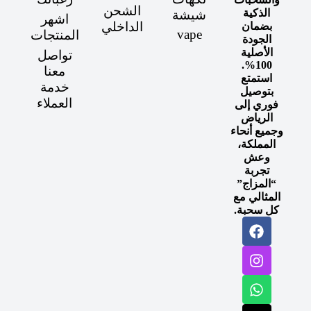
الشحن
الذكية
شيشة
اشهر
الداخلي
بضمان
vape
المنتجات
الجودة
الأصلية
تواصل
100%.
معنا
استمتع
خدمة
بتوصيل
العملاء
فوري إلى
الرياض
وجميع أنحاء
المملكة،
وعش
تجربة
“المزاج”
المثالي مع
كل سحبة.