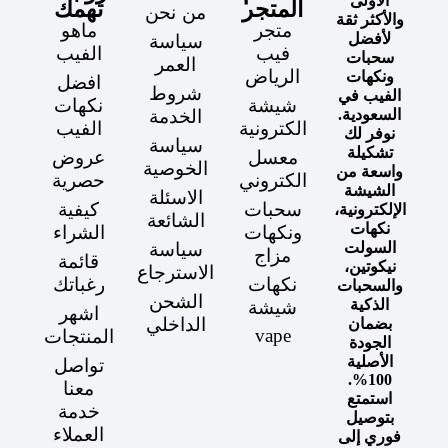
الأولى
المتجر
تهمك
من نحن
والأكثر ثقة
متجر
ماهو
لأفضل
سياسة
فيب
الفيب
سحبات
العمر
الرياض
ونكهات
افضل
شروط
الفيب في
شيشة
نكهات
السعودية.
الخدمة
الكترونية
الفيب
نوفر لك
سياسة
تشكيلة
معسل
عروض
الخوصية
واسعة من
الكتروني
حصرية
الشيشة
الاسئلة
سحبات
كيفية
الإلكترونية،
الشائعة
نكهات
ونكهات
الشراء
السولت
سياسة
مزاج
قائمة
نيكوتين،
الاسترجاع
نكهات
رغباتك
والسحبات
الشحن
الذكية
شيشة
اشهر
الداخلي
بضمان
vape
المنتجات
الجودة
الأصلية
تواصل
100%.
معنا
استمتع
خدمة
بتوصيل
العملاء
فوري إلى