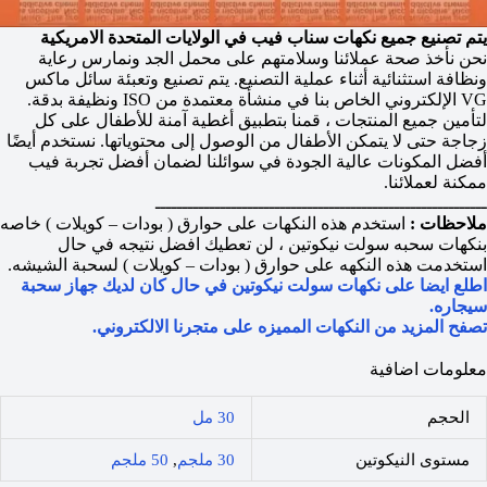
يتم تصنيع جميع نكهات سناب فيب في الولايات المتحدة الامريكية
نحن نأخذ صحة عملائنا وسلامتهم على محمل الجد ونمارس رعاية
ونظافة استثنائية أثناء عملية التصنيع. يتم تصنيع وتعبئة سائل ماكس
VG الإلكتروني الخاص بنا في منشأة معتمدة من ISO ونظيفة بدقة.
لتأمين جميع المنتجات ، قمنا بتطبيق أغطية آمنة للأطفال على كل
زجاجة حتى لا يتمكن الأطفال من الوصول إلى محتوياتها. نستخدم أيضًا
أفضل المكونات عالية الجودة في سوائلنا لضمان أفضل تجربة فيب
ممكنة لعملائنا.
ـــــــــــــــــــــــــــــــــــــــــــــــــــــــــــــ
ملاحظات :
استخدم هذه النكهات على حوارق ( بودات – كويلات ) خاصه
بنكهات سحبه سولت نيكوتين ، لن تعطيك افضل نتيجه في حال
استخدمت هذه النكهه على حوارق ( بودات – كويلات ) لسحبة الشيشه.
اطلع ايضا على نكهات سولت نيكوتين في حال كان لديك جهاز سحبة
سيجاره.
تصفح المزيد من النكهات المميزه على متجرنا الالكتروني.
معلومات اضافية
الحجم
30 مل
مستوى النيكوتين
30 ملجم
,
50 ملجم