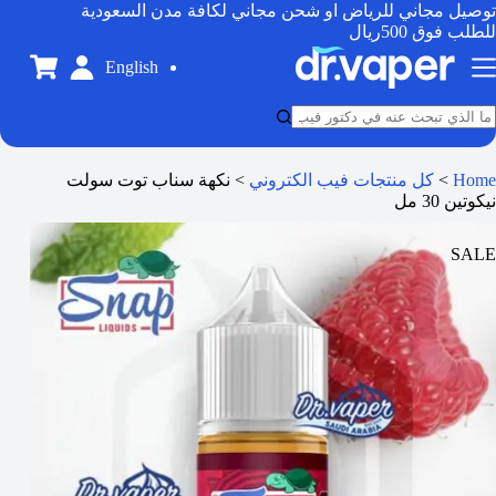
توصيل مجاني للرياض او شحن مجاني لكافة مدن السعودية
للطلب فوق 500ريال
English
Home
>
كل منتجات فيب الكتروني
>
نكهة سناب توت سولت
نيكوتين 30 مل
SALE