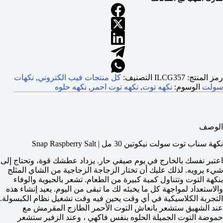
رمز المنتج:
ILCG357
التصنيف:
كل منتجات فيب الكتروني
,
نكهات
سولت
الوسوم:
نكهه توت
,
نكهه توت احمر
,
نكهه حلوه
الوصف
نكهة سناب توت سولت نيكوتين 30 مل | Snap Raspberry Salt
اعتبر نفسك بالخارج في يوم صيفي حار. يزداد عطشك قوة، وتحتاج إلى
شيء يرويه. لذلك عليك أن تختار الزجاجة الزجاجية من الشاي المثلج
بنكهة التوت وتتناول كمية كبيرة من الطعام. تشعر بالحيوية والوفاء
والاستعداد لمواجهة كل ما يخبئه لك ما تبقى من اليوم. يعيد إنشاء هذه
التجربة الكلاسيكية في أي وقت يحين فيه وقت تشغيل نظام الكبسولة.
عند الشهيق ستشعر بانعاش التوت الأحمر الطازج المقرمش مع
حموضة التوت الجميلة الحلوه بنفس فاكهي ، وعند الزفير ستشعر