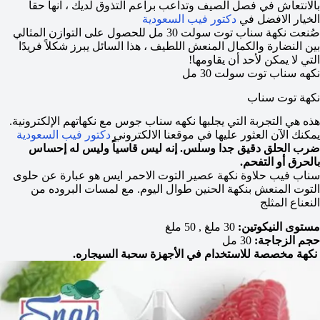
بالانتعاش في فصل الصيف وتداعب براعم التذوق لديك ، انها حقا
الخيار الافضل في
دكتور فيب السعودية
صُنعت نكهة سناب توت سولت 30 مل للحصول على التوازن المثالي
بين النضارة والكمال المنعش اللطيف ، هذا السائل يبرز شكلاً فريدًا
التي لا يمكن لأحد أن يقاومها!
نكهه سناب توت سولت 30 مل
نكهة توت سناب
هذه هي التجربة التي يجلبها نكهه سناب جوس مع نكهاتهم الإلكترونية.
يمكنك الآن العثور عليها في موقعنا الالكتروني
دكتور فيب السعودية
ضرب الحلق دقيق جدا وسلس. إنه ليس قاسياً وليس له إحساس
بالحرق أو التفحم.
سناب فيب حلاوة نكهة عصير التوت الاحمر ايس هو عبارة عن حلوى
التوت المنعش بنكهة الحنين طوال اليوم. مع لمسات البروده من
النعناع المثلج
مستوى النيكوتين:
30 ملغ , 50 ملغ
حجم الزجاجة:
30 مل
نكهة مخصصة للاستخدام في الأجهزة سحبة السيجاره.