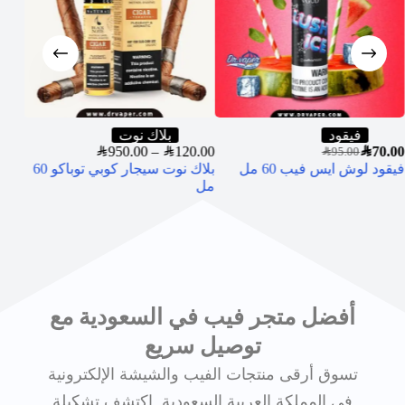
0.00
فيقود
بلاك نوت
سويد
SAR
950.00
–
SAR
120.00
SAR
70.00
كت م
SAR
95.00
فيقود لوش ايس فيب 60 مل
بلاك نوت سيجار كوبي توباكو 60
مل
أفضل متجر فيب في السعودية مع
توصيل سريع
تسوق أرقى منتجات الفيب والشيشة الإلكترونية
في المملكة العربية السعودية. اكتشف تشكيلة