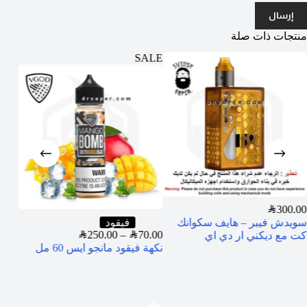
إرسال
منتجات ذات صلة
ALE
SALE
SAR
300.00
سويدش فيبر – هايف سكوانك
فيقود
0.00
SAR
250.00
–
SAR
70.00
كت مع ديكني ار دي اي
نكهة فيقود مانجو ايس 60 مل
مل