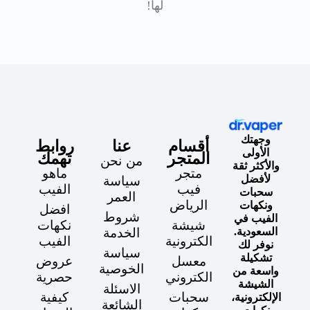
لها!
وجهتك
أقسام
عنا
روابط
الأولى
المتجر
تهمك
من نحن
والأكثر ثقة
متجر
ماهو
لأفضل
سياسة
فيب
الفيب
سحبات
العمر
الرياض
ونكهات
افضل
شروط
الفيب في
شيشة
نكهات
السعودية.
الخدمة
الكترونية
الفيب
نوفر لك
سياسة
تشكيلة
معسل
عروض
الخوصية
واسعة من
الكتروني
حصرية
الشيشة
الاسئلة
سحبات
كيفية
الإلكترونية،
الشائعة