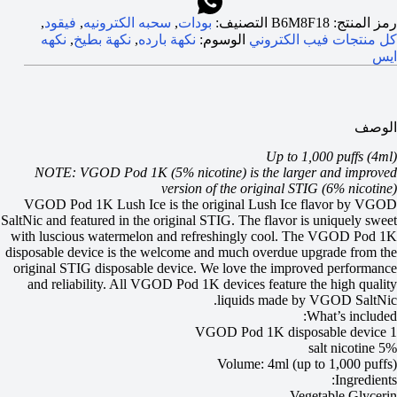
رمز المنتج:
B6M8F18
التصنيف:
بودات
,
سحبه الكترونيه
,
فيقود
,
كل منتجات فيب الكتروني
الوسوم:
نكهة بارده
,
نكهة بطيخ
,
نكهه
ايس
الوصف
Up to 1,000 puffs (4ml)
NOTE: VGOD Pod 1K (5% nicotine) is the larger and improved
version of the original STIG (6% nicotine)
VGOD Pod 1K Lush Ice is the original Lush Ice flavor by VGOD
SaltNic and featured in the original STIG. The flavor is uniquely sweet
with luscious watermelon and refreshingly cool. The VGOD Pod 1K
disposable device is the welcome and much overdue upgrade from the
original STIG disposable device. We love the improved performance
and reliability. All VGOD Pod 1K devices feature the high quality
liquids made by VGOD SaltNic.
What’s included:
1 VGOD Pod 1K disposable device
5% salt nicotine
Volume: 4ml (up to 1,000 puffs)
Ingredients:
Vegetable Glycerin