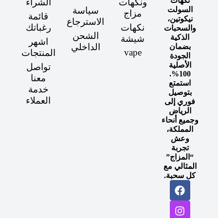
نكهات
ونكهات
الشراء
السولت
سياسة
مزاج
قائمة
نيكوتين،
الاسترجاع
نكهات
رغباتك
والسحبات
الشحن
الذكية
شيشة
اشهر
الداخلي
بضمان
vape
المنتجات
الجودة
الأصلية
تواصل
100%.
معنا
استمتع
خدمة
بتوصيل
العملاء
فوري إلى
الرياض
وجميع أنحاء
المملكة،
وعش
تجربة
“المزاج”
المثالي مع
كل سحبة.