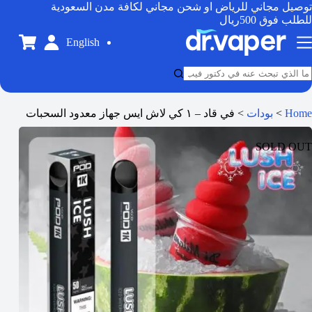
توصيل مجاني للرياض او شحن مجاني لكافة مدن السعودية
للطلب فوق 500ريال
English
Home
>
بودات
>
في قاد – ١ كي لاش ايس جهاز معدود السحبات
SOLD OUT