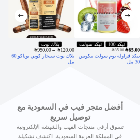
نيكد 100
نيكد سولت
بلاك نوت
0.00
SAR
950.00
–
SAR
120.00
SAR
65.00
SAR
85.00
نيكد فراولة بوم سولت نيكوتين
بلاك نوت سيجار كوبي توباكو 60
ils)
30 مل
مل
أفضل متجر فيب في السعودية مع
توصيل سريع
تسوق أرقى منتجات الفيب والشيشة الإلكترونية
في المملكة العربية السعودية. اكتشف تشكيلة