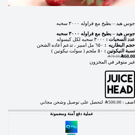
جوس هيد – بطيخ مع فراوله ٣٠٠٠ سحبه
جوس هيد – بطيخ مع فراوله ٣٠٠٠ سحبه
عدد السحبات :
٣٠٠٠ سحبه لكل كبسوله
حجم البطاريه :
٦٥٠ مل امبير ، تدعم اعاده الشحن
نسبة النيكوتين :
٥٠ ملجم ( سولت نيكوتين )
SAR
60.00
SAR
70.00
غير متوفر في المخزون
اضف :
500.00
SAR
لتحصل على توصيل وشحن مجاني
عملية دفع آمنة ومضمونة