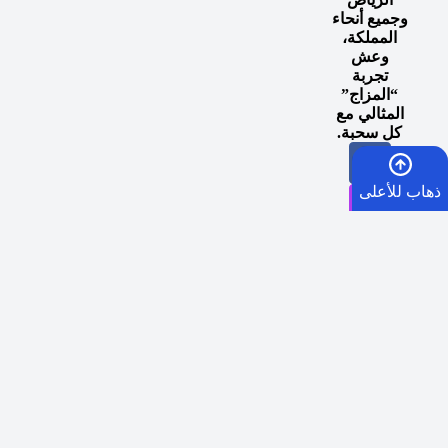
وجميع أنحاء
المملكة،
وعش
تجربة
“المزاج”
المثالي مع
كل سحبة.
ذهاب للأعلى
الرئيسية
السلة
اوقات توصيل طلبات الرياض الفوري:
في حال الطلب
الأمنيات
قبل الساعة 5 مساء يصلكم الطلب من الساعة 5:30
مساءً إلى 9 مساءً في نفس اليوم في العاصمة الرياض.
الشحن السريع لكافة مدن المملكة العربية السعودية:
كل
واتساب
يوم ماعدا الجمعة
عبر SMSA EXPRESS
في الساعة 5