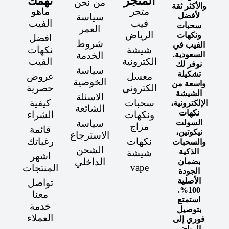
المتجر
تهمك
من نحن
والأكثر ثقة
متجر
ماهو
لأفضل
سياسة
فيب
الفيب
سحبات
العمر
الرياض
ونكهات
افضل
شروط
الفيب في
شيشة
نكهات
السعودية.
الخدمة
الكترونية
الفيب
نوفر لك
سياسة
تشكيلة
معسل
عروض
الخوصية
واسعة من
الكتروني
حصرية
الشيشة
الاسئلة
سحبات
كيفية
الإلكترونية،
الشائعة
نكهات
ونكهات
الشراء
السولت
سياسة
مزاج
قائمة
نيكوتين،
الاسترجاع
نكهات
رغباتك
والسحبات
الشحن
الذكية
شيشة
اشهر
الداخلي
بضمان
vape
المنتجات
الجودة
الأصلية
تواصل
100%.
معنا
استمتع
خدمة
بتوصيل
العملاء
فوري إلى
الرياض