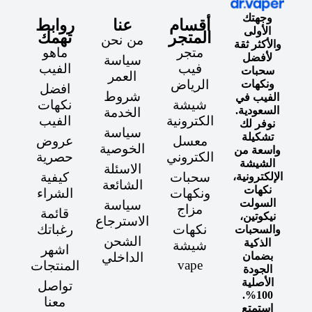
وجهتك
أقسام
عنا
روابط
الأولى
المتجر
تهمك
من نحن
والأكثر ثقة
متجر
ماهو
لأفضل
سياسة
فيب
الفيب
سحبات
العمر
الرياض
ونكهات
افضل
شروط
الفيب في
شيشة
نكهات
السعودية.
الخدمة
الكترونية
الفيب
نوفر لك
سياسة
تشكيلة
معسل
عروض
الخوصية
واسعة من
الكتروني
حصرية
الشيشة
الاسئلة
سحبات
كيفية
الإلكترونية،
الشائعة
نكهات
ونكهات
الشراء
السولت
سياسة
مزاج
قائمة
نيكوتين،
الاسترجاع
نكهات
رغباتك
والسحبات
الشحن
الذكية
شيشة
اشهر
الداخلي
بضمان
vape
المنتجات
الجودة
الأصلية
تواصل
100%.
معنا
استمتع