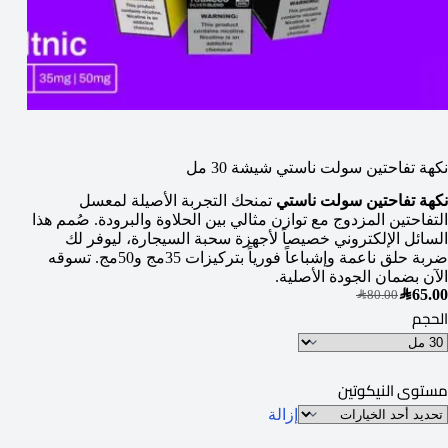
نكهة تفاحتين سولت ناستي شيشة 30 مل
نكهة تفاحتين سولت ناستي
تمنحك التجربة الأصيلة لمعسل
التفاحتين المزدوج مع توازن مثالي بين الحلاوة والبرودة. صُمم هذا
السائل الإلكتروني خصيصاً لأجهزة سحبة السيجارة، ليوفر لك
ضربة حلق ناعمة وإشباعاً فورياً بتركيزات 35مج و50مج. تسوقه
الآن بضمان الجودة الأصلية.
SAR
65.00
SAR
80.00
الحجم
مستوى النيكوتين
إزالة