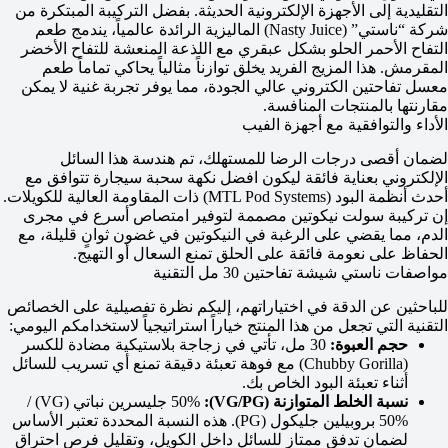
التقليدية إلى الأجهزة الإلكترونية الحديثة. بفضل التركيبة المبتكرة من
شركة “ناستي” (Nasty Juice) الماليزية الرائدة عالمياً، يندمج طعم
التفاح الأحمر الحلو بشكل عبقري مع اللذعة المنعشة للتفاح الأخضر
المقرمش. هذا المزيج الفريد يخلق توازناً مثالياً يحاكي تماماً طعم
معسل تفاحتين الكتروني عالي الجودة، مما يوفر تجربة غنية لا يمكن
مقارنتها بالمنتجات المنافسة.
الأداء والتوافقية مع أجهزة الفيب
لضمان أقصى درجات الرضا للمستهلك، تم هندسة هذا السائل
الإلكتروني بعناية فائقة ليكون افضل نكهة سحبة سيجارة تتوافق مع
أحدث أنظمة البود (MTL Pod Systems) ذات المقاومة العالية للكويلات.
إن تركيبة سولت نيكوتين مصممة لتوفير امتصاص أسرع في مجرى
الدم، مما يقضي على الرغبة في النيكوتين في غضون ثوانٍ قليلة، مع
الحفاظ على نعومة فائقة على الحلق تمنع السعال أو التهيج.
مواصفات ناستي شيشة تفاحتين 30 مل التقنية
للباحثين عن الدقة في اختياراتهم، إليكم نظرة تفصيلية على الخصائص
التقنية التي تجعل من هذا المنتج خياراً استراتيجياً لاستخدامكم اليومي:
حجم العبوة:
30 مل، تأتي في زجاجة بلاستيكية مضادة للكسر
(Chubby Gorilla) مع فوهة تعبئة دقيقة تمنع أي تسريب للسائل
أثناء تعبئة البود الخاص بك.
نسبة الخلط المتوازنة (VG/PG):
50% جليسرين نباتي (VG) /
50% بروبيلين جليكول (PG). هذه النسبة المحددة تعتبر الأساس
لضمان تدفق ممتاز للسائل داخل الكويل، وتقليل فرص احتراق