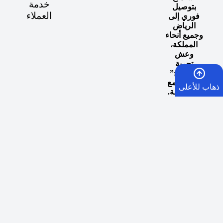
خدمة
بتوصيل
العملاء
فوري إلى
الرياض
وجميع أنحاء
المملكة،
وعش
تجربة
“المزاج”
المثالي مع
ذهاب للأعلى
كل سحبة.
الرئيسية
السلة
الأمنيات
واتساب
اوقات توصيل طلبات الرياض الفوري:
في حال الطلب
قبل الساعة 5 مساء يصلكم الطلب من الساعة 5:30