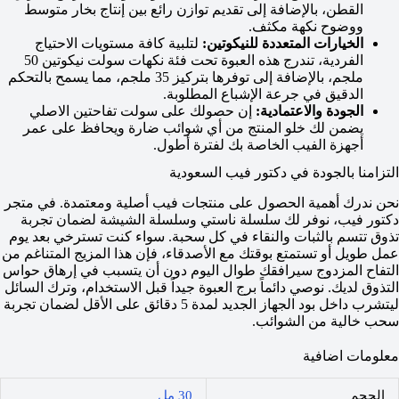
القطن، بالإضافة إلى تقديم توازن رائع بين إنتاج بخار متوسط
ووضوح نكهة مكثف.
الخيارات المتعددة للنيكوتين:
لتلبية كافة مستويات الاحتياج
الفردية، تندرج هذه العبوة تحت فئة نكهات سولت نيكوتين 50
ملجم، بالإضافة إلى توفرها بتركيز 35 ملجم، مما يسمح بالتحكم
الدقيق في جرعة الإشباع المطلوبة.
الجودة والاعتمادية:
إن حصولك على سولت تفاحتين الاصلي
يضمن لك خلو المنتج من أي شوائب ضارة ويحافظ على عمر
أجهزة الفيب الخاصة بك لفترة أطول.
التزامنا بالجودة في دكتور فيب السعودية
نحن ندرك أهمية الحصول على منتجات فيب أصلية ومعتمدة. في متجر
دكتور فيب، نوفر لك سلسلة ناستي وسلسلة الشيشة لضمان تجربة
تذوق تتسم بالثبات والنقاء في كل سحبة. سواء كنت تسترخي بعد يوم
عمل طويل أو تستمتع بوقتك مع الأصدقاء، فإن هذا المزيج المتناغم من
التفاح المزدوج سيرافقك طوال اليوم دون أن يتسبب في إرهاق حواس
التذوق لديك. نوصي دائماً برج العبوة جيداً قبل الاستخدام، وترك السائل
ليتشرب داخل بود الجهاز الجديد لمدة 5 دقائق على الأقل لضمان تجربة
سحب خالية من الشوائب.
معلومات اضافية
الحجم
30 مل