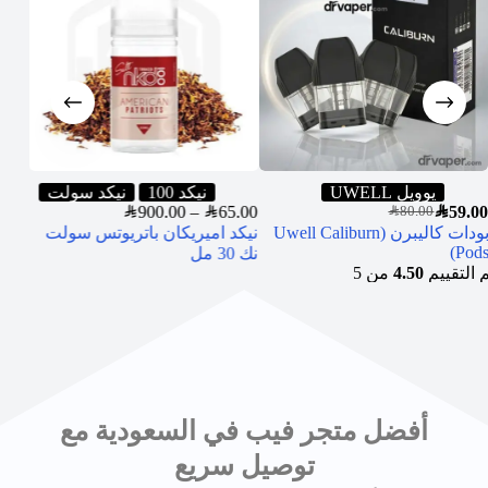
يوويل UWELL
نيكد 100
نيكد سولت
5.00
SAR
900.00
–
SAR
65.00
SAR
59.00
SAR
80.00
بودات كاليبرن (Uwell Caliburn
نيكد اميريكان باتريوتس سولت
فيقو
Pods)
نك 30 مل
30 مل
م التقييم
4.50
من 5
أفضل متجر فيب في السعودية مع
توصيل سريع