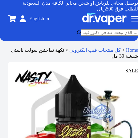
توصيل مجاني للرياض او شحن مجاني لكافة مدن السعودية
للطلب فوق 500ريال
English
Home
>
كل منتجات فيب الكتروني
>
نكهة تفاحتين سولت ناستي
شيشة 30 مل
SALE