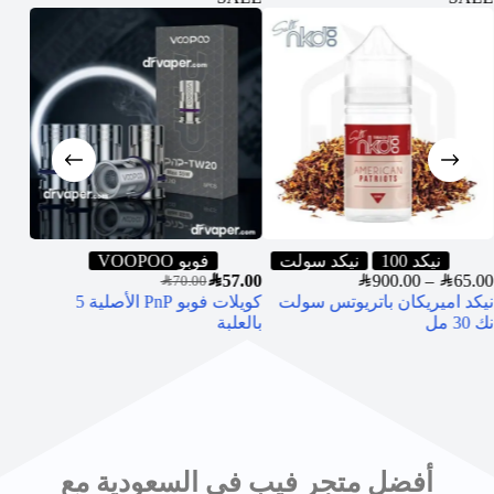
نيكد 100
نيكد سولت
فوبو VOOPOO
0.00
SAR
57.00
SAR
900.00
–
SAR
65.00
SAR
70.00
نيكد اميريكان باتريوتس سولت
كويلات فوبو PnP الأصلية 5
بودا
نك 30 مل
بالعلبة
أفضل متجر فيب في السعودية مع