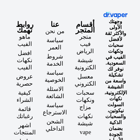
وجهتك
أقسام
عنا
روابط
الأولى
المتجر
تهمك
من نحن
والأكثر ثقة
متجر
ماهو
لأفضل
سياسة
فيب
الفيب
سحبات
العمر
الرياض
ونكهات
افضل
شروط
الفيب في
شيشة
نكهات
السعودية.
الخدمة
الكترونية
الفيب
نوفر لك
سياسة
تشكيلة
معسل
عروض
الخوصية
واسعة من
الكتروني
حصرية
الشيشة
الاسئلة
سحبات
كيفية
الإلكترونية،
الشائعة
نكهات
ونكهات
الشراء
السولت
سياسة
مزاج
قائمة
نيكوتين،
الاسترجاع
نكهات
رغباتك
والسحبات
الشحن
الذكية
شيشة
اشهر
الداخلي
بضمان
vape
المنتجات
الجودة