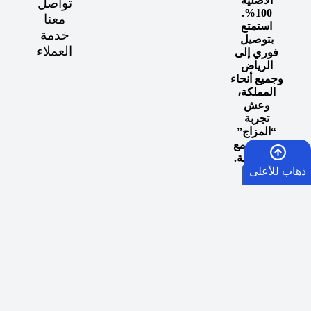
الأصلية
تواصل
100%.
معنا
استمتع
خدمة
بتوصيل
العملاء
فوري إلى
الرياض
وجميع أنحاء
المملكة،
وعش
تجربة
“المزاج”
المثالي مع
كل سحبة.
ذهاب للأعلى
الرئيسية
السلة
الأمنيات