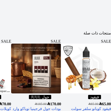
منتجات ذات صلة
SALE
SALE
SALE
فيقود
جول JUUL
AR
70.00
SAR
170.00
SAR
65.00
SAR
185.00
SAR
85.00
فيقود كوبانو سلفر سولت
بودات جول فرجينيا توباكو وارد
كويلات 