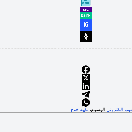
يب الكتروني
الوسوم:
نكهه خوخ