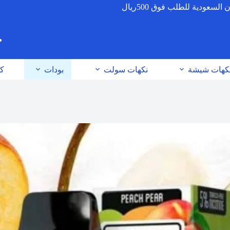
عودية للطلب فوق 500ريال
كهات شيشة
نكهات سولت
بودات
كو