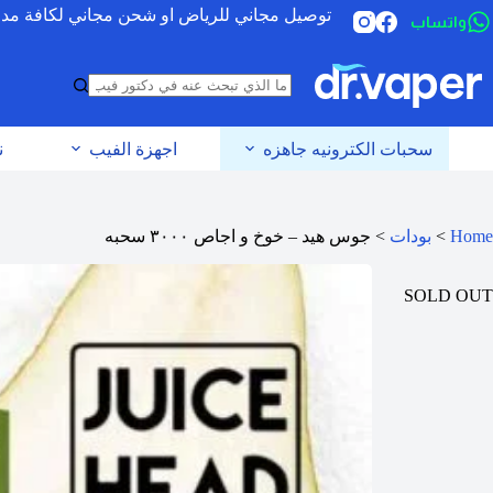
توصيل مجاني للرياض او شحن مجاني لكافة مدن الس
واتساب
سحبات الكترونيه جاهزه
اجهزة الفيب
ن
Home
>
بودات
>
جوس هيد – خوخ و اجاص ٣٠٠٠ سحبه
SOLD OUT