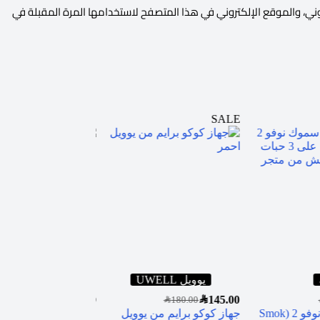
ني، والموقع الإلكتروني في هذا المتصفح لاستخدامها المرة المقبلة في
SALE
SALE
يوويل UWELL
فيقود
SAR
70.00
SAR
145.00
SAR
95.00
SAR
180.00
بودات سموك نوفو 2 (Smok
جهاز كوكو برايم من يوويل
فيقود لوش ايس فيب 60 م