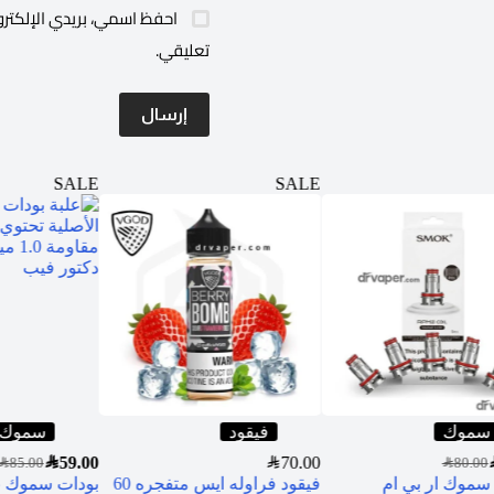
احفظ اسمي، بريدي الإلكترو
تعليقي.
إرسال
SALE
SALE
سموك
فيقود
سموك
SAR
59.00
SAR
70.00
S
SAR
85.00
SAR
80.00
سموك ار بي ام
فيقود فراوله ايس متفجره 60