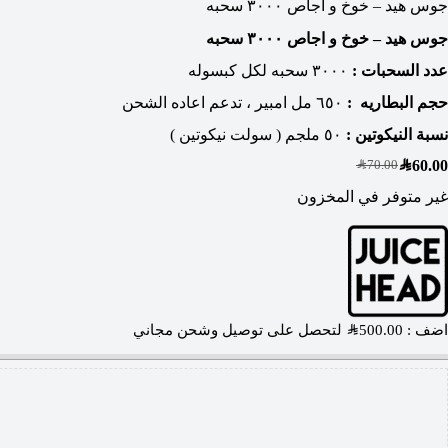
جوس هيد – خوخ و اجاص ٣٠٠٠ سحبه
جوس هيد – خوخ و اجاص ٣٠٠٠ سحبه
عدد السحبات :
٣٠٠٠ سحبه لكل كبسوله
حجم البطاريه :
٦٥٠ مل امبير ، تدعم اعاده الشحن
نسبة النيكوتين :
٥٠ ملجم ( سولت نيكوتين )
SAR
60.00
SAR
70.00
غير متوفر في المخزون
اضف :
500.00
SAR
لتحصل على توصيل وشحن مجاني