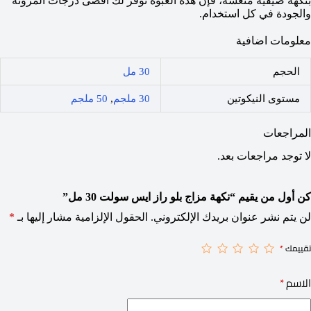
بنكهة صيفية منعشة، فإن هذه العبوة توفر لك أقصى درجات المرونة
والجودة في كل استخدام.
معلومات اضافية
الحجم
30 مل
مستوى النيكوتين
30 ملجم
,
50 ملجم
المراجعات
لا توجد مراجعات بعد.
كن أول من يقيم “نكهة مزاج بلو راز ايس سولت 30 مل”
لن يتم نشر عنوان بريدك الإلكتروني.
الحقول الإلزامية مشار إليها بـ
*
تقييمك
*
الاسم
*