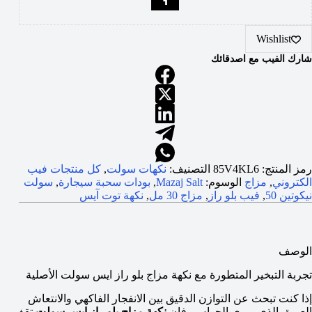
Wishlist
شارك الفيب مع اصدقائك
رمز المنتج:
85V4KL6
التصنيف:
نكهات سولت
,
كل منتجات فيب
الكتروني
,
مزاج
الوسوم:
Mazaj Salt
,
بودات سحبة سيجارة
,
سولت
نيكوتين 50
,
فيب بلو راز
,
مزاج 30 مل
,
نكهة توت آيس
الوصف
تجربة التبخير المتطورة مع نكهة مزاج بلو راز ايس سولت الأصلية
إذا كنت تبحث عن التوازن الدقيق بين الانفجار الفاكهي والانتعاش
العميق الذي يروي الحواس، فإن
نكهة مزاج بلو راز ايس سولت
تقف