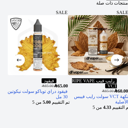
منتجات ذات صلة
ALE
SALE
SALE
رايب فيب RIPE VAPE
فيقود
5.00
SAR
65.00
VCT
SAR
85.00
SAR
60.00
فيقود دراي توباكو سولت نيكوتين
نيكد
SAR
85.00
نكهة VCT سولت رايب فيبس
30 مل
نك 30 مل
الأصلية
تم التقييم
5.00
من 5
م التقييم
4.33
من 5