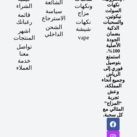
الشائعة
نكهات
ونكهات
الشراء
السولت
سياسة
مزاج
قائمة
نيكوتين،
الاسترجاع
نكهات
رغباتك
والسحبات
الشحن
الذكية
شيشة
اشهر
الداخلي
بضمان
vape
المنتجات
الجودة
الأصلية
تواصل
100%.
معنا
استمتع
خدمة
بتوصيل
العملاء
فوري إلى
الرياض
وجميع أنحاء
المملكة،
وعش
تجربة
“المزاج”
المثالي مع
كل سحبة.