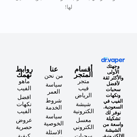
لها!
وجهتك
أقسام
عنا
روابط
الأولى
المتجر
تهمك
من نحن
والأكثر ثقة
متجر
ماهو
لأفضل
سياسة
فيب
الفيب
سحبات
العمر
الرياض
ونكهات
افضل
شروط
الفيب في
شيشة
نكهات
السعودية.
الخدمة
الكترونية
الفيب
نوفر لك
سياسة
تشكيلة
معسل
عروض
الخوصية
واسعة من
الكتروني
حصرية
الشيشة
الاسئلة
سحبات
كيفية
الإلكترونية،