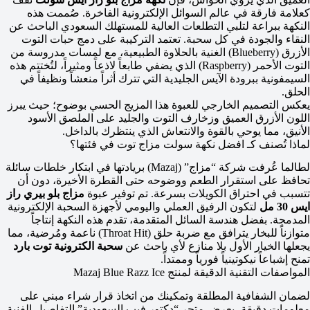
كعلامة فارقة في عالم السوائل الإلكترونية الفاخرة. صُممت هذه
النكهة ببراعة لتلبي التطلعات العالية للمستهلك السعودي الباحث عن
النقاء والجودة في كل سحبة. تعتمد التركيبة على دمج حبات التوت
الأزرق (Blueberry) الغنية بالحلاوة الطبيعية، مع لمسات مدروسة من
التوت الأحمر (Raspberry) الذي يضفي طابعاً لاذعاً ومثيراً، لتُختتم هذه
السيمفونية ببرودة الآيس الجليدية التي تترك أثراً منعشاً ونظيفاً في
الحلق.
يعكس التصميم الخارجي للعبوة هذا المزيج الحسي بوضوح؛ حيث يبرز
اللون الأزرق العميق وزخارف التوت والجليد على الملصق الأسود
الأنيق، مما يوحي بالقوة والانتعاش الذي ينتظرك بالداخل.
لماذا تُصنف كـ افضل نكهة سولت مزاج توت في فئتها؟
لطالما عُرفت شركة “مزاج” (Mazaj) بريادتها في ابتكار خلطات سائلة
تحافظ على استقرار الطعم ووضوحه حتى القطرة الأخيرة، دون أن
تتسبب في احتراق الكويلات بسرعة. تم توفير عبوة
مزاج بلو بيري راز
ايس 30 مل
لتكون الرفيق العملي واليومي لأجهزة السحبة الإلكترونية
المدمجة. بفضل هندسة السائل المتقدمة، تقدم هذه النكهة إنتاجاً
متوازناً للبخار يترافق مع ضربة حلق (Throat Hit) ناعمة ومُرضية، مما
يجعلها الخيار الأول بلا منازع لأي باحث عن
سحبة الكترونية توت بارد
تمنح إشباعاً نيكوتينياً فورياً وممتداً.
المواصفات التقنية الدقيقة لمنتج Mazaj Blue Razz Ice
لضمان الشفافية المطلقة وتمكينك من اتخاذ قرار شراء مبني على
معلومات دقيقة، يعرض متجر “دكتور فيب السعودية” التفاصيل الفنية