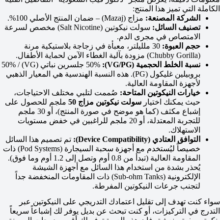
الكاملة التي تميز هذا المنتج:
الشركة المصنعة:
مزاج (Mazaj) – ضمان المنتج الأصلي 100%.
تصنيف السائل:
سولت نيكوتين (Salt Nicotine) مخصص لسرعة
الامتصاص في مجرى الدم.
حجم العبوة:
30 ملليلتر، معبأة في زجاجة بلاستيكية مرنة
(Chubby Gorilla) مزودة بآلية الغطاء الآمن لحماية الأطفال.
نسبة الخلط الحجمية (VG/PG):
50% جلسرين نباتي (VG) / 50%
بروبيلين غليكول (PG). هذه النسبة الهندسية هي المعيار الذهبي
لأجهزة المقاومة العالية.
خيارات النيكوتين المتاحة:
صُممت لتلبي مختلف الاحتياجات،
حيث يمكنك اختيار
سولت نيكوتين مزاج 50
ملجم للحصول على
إشباع مكثف (كما هو موضح في صورة المنتج)، أو 30 ملجم
للتجربة المعتدلة، أو 20 ملجم للراغبين في خفض مستويات
الاستهلاك.
التوافق العتادي (Device Compatibility):
تم تصميم هذا السائل
خصيصاً ليُستخدم مع أجهزة سحبة السيجارة (Pod Systems) ذات
المقاومة العالية (تبدأ من 0.8 أوم وتصل إلى 1.2 أوم وما فوق).
يُحذر بشدة من استخدام هذا السائل مع أجهزة الشيشة
الإلكترونية (Sub-ohm Tanks) ذات المقاومات المنخفضة جداً
لتجنب جرعات النيكوتين المفرطة.
سواء كنت تهدف إلى تقليل اعتمادك التدريجي على النيكوتين عبر
التدرج في التركيزات، أو كنت تبحث عن بديل يوفر لك إشباعاً سريعاً