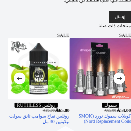
إرسال
منتجات ذات صلة
ALE
SALE
SALE
سموك
روثلس RUTHLESS
5.00
SAR
65.00
SAR
54.00
SAR
85.00
SAR
65.00
كويلات سموك نورد (SMOK
روثلس تفاح سوامب ثانق سولت
جهاز
Nord Replacement Coils)
نيكوتين 30 مل