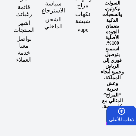
السولت
سياسة
مزاج
قائمة
نيكوتين،
الاسترجاع
نكهات
رغباتك
والسحبات
الشحن
الذكية
شيشة
اشهر
الداخلي
بضمان
vape
المنتجات
الجودة
الأصلية
تواصل
100%.
معنا
استمتع
خدمة
بتوصيل
العملاء
فوري إلى
الرياض
وجميع أنحاء
المملكة،
وعش
تجربة
“المزاج”
المثالي مع
كل سحبة.
ذهاب للأعلى