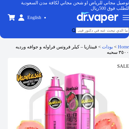
توصيل مجاني للرياض او شحن مجاني لكافة مدن السعودية
للطلب فوق 500ريال
English
Home
>
بودات
>
فيبتازيا – كيلر فروتس فراوله و جوافه ورديه
٣٥٠٠ سحبه
SALE