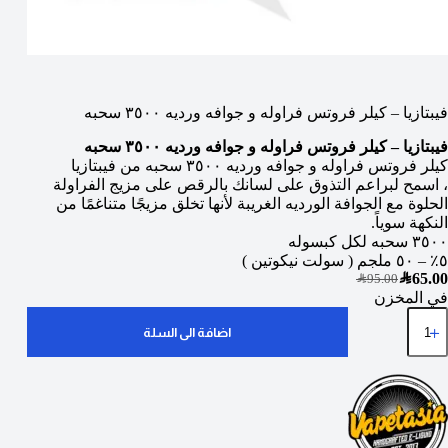
فيبتازيا – كيلر فروتس فراوله و جوافه ورديه ٣٥٠٠ سحبه
فيبتازيا – كيلر فروتس فراوله و جوافه ورديه ٣٥٠٠ سحبه
كيلر فروتس فراوله و جوافه ورديه ٣٥٠٠ سحبه من فيبتازيا
، اسمح لبراعم التذوق على لسانك بالرقص على مزيج الفراولة
الحلوة مع الجوافة الورديه الغريبة لأنها تخلق مزيجًا متناغمًا من
النكهة سوياً.
٣٥٠٠ سحبه لكل كبسوله
٥٪ – ٥٠ ملجم ( سولت نيكوتين )
SAR
65.00
SAR
95.00
في المخزن
اضافة الى السلة