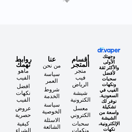
وجهتك
أقسام
عنا
روابط
الأولى
المتجر
تهمك
من نحن
والأكثر ثقة
متجر
ماهو
لأفضل
سياسة
فيب
الفيب
سحبات
العمر
الرياض
ونكهات
افضل
شروط
الفيب في
شيشة
نكهات
السعودية.
الخدمة
الكترونية
الفيب
نوفر لك
سياسة
تشكيلة
معسل
عروض
الخوصية
واسعة من
الكتروني
حصرية
الشيشة
الاسئلة
سحبات
كيفية
الإلكترونية،
الشائعة
نكهات
ونكهات
الشراء