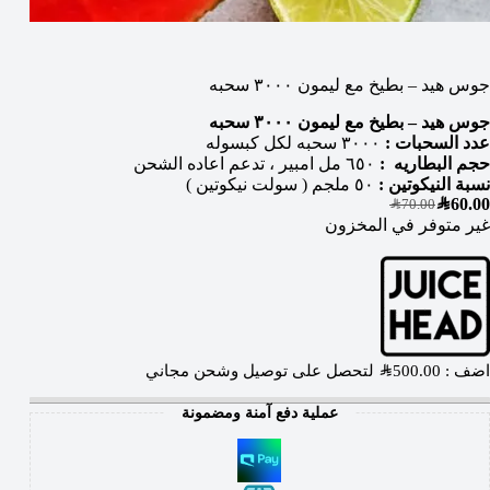
جوس هيد – بطيخ مع ليمون ٣٠٠٠ سحبه
جوس هيد – بطيخ مع ليمون ٣٠٠٠ سحبه
عدد السحبات :
٣٠٠٠ سحبه لكل كبسوله
حجم البطاريه :
٦٥٠ مل امبير ، تدعم اعاده الشحن
نسبة النيكوتين :
٥٠ ملجم ( سولت نيكوتين )
SAR
60.00
SAR
70.00
غير متوفر في المخزون
اضف :
500.00
SAR
لتحصل على توصيل وشحن مجاني
عملية دفع آمنة ومضمونة