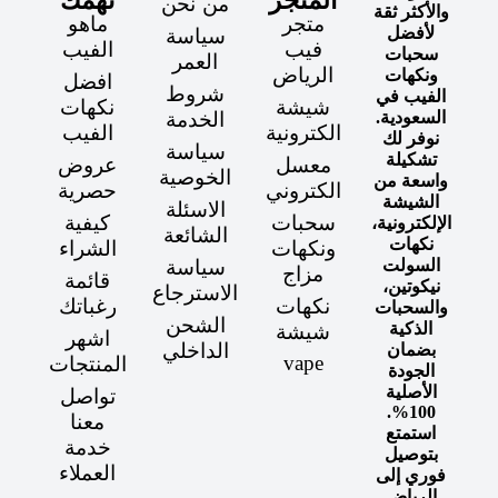
المتجر
تهمك
من نحن
والأكثر ثقة
متجر
ماهو
لأفضل
سياسة
فيب
الفيب
سحبات
العمر
الرياض
ونكهات
افضل
شروط
الفيب في
شيشة
نكهات
السعودية.
الخدمة
الكترونية
الفيب
نوفر لك
سياسة
تشكيلة
معسل
عروض
الخوصية
واسعة من
الكتروني
حصرية
الشيشة
الاسئلة
سحبات
كيفية
الإلكترونية،
الشائعة
نكهات
ونكهات
الشراء
السولت
سياسة
مزاج
قائمة
نيكوتين،
الاسترجاع
نكهات
رغباتك
والسحبات
الشحن
الذكية
شيشة
اشهر
الداخلي
بضمان
vape
المنتجات
الجودة
الأصلية
تواصل
100%.
معنا
استمتع
خدمة
بتوصيل
العملاء
فوري إلى
الرياض