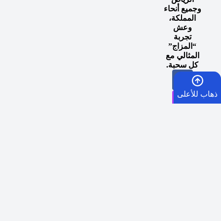
وجميع أنحاء
المملكة،
وعش
تجربة
“المزاج”
المثالي مع
كل سحبة.
ذهاب للأعلى
الرئيسية
السلة
اوقات توصيل طلبات الرياض الفوري:
في حال الطلب
الأمنيات
قبل الساعة 5 مساء يصلكم الطلب من الساعة 5:30
مساءً إلى 9 مساءً في نفس اليوم في العاصمة الرياض.
الشحن السريع لكافة مدن المملكة العربية السعودية:
كل
واتساب
يوم ماعدا الجمعة
عبر SMSA EXPRESS
في الساعة 5