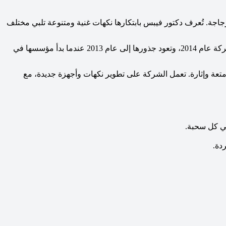
جاجة. تُعرف دكتور فيبس بابتكارها نكهات غنية ومتنوعة تلبي مختلف
شركة “دكتور فيبس” (Dr Vapes) هي شركة بريطانية متخصصة في تصنيع وتوزيع سوائل الفيب (E-liquids) والأجهزة المرتبطة بها. تأسست الشركة عام 2014، وتعود جذورها إلى عام 2013 عندما بدأ مؤسسها في
تعة وإثارة. تعمل الشركة على تطوير نكهات وأجهزة جديدة، مع
في كل سحبة.
دة.