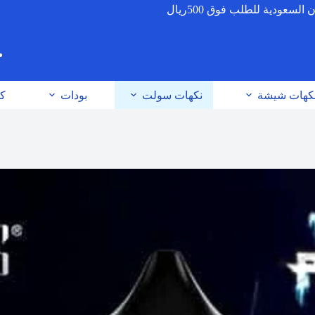
عودية للطلب فوق 500ريال
كهات شيشة
نكهات سولت
بودات
كو