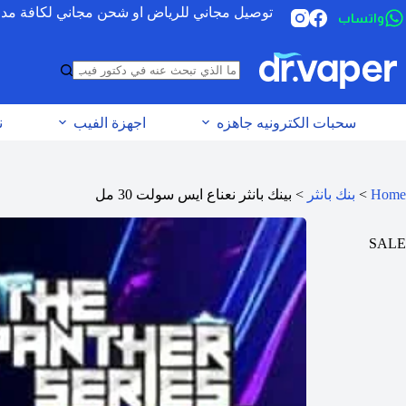
توصيل مجاني للرياض او شحن مجاني لكافة مدن الس
واتساب
سحبات الكترونيه جاهزه
اجهزة الفيب
ن
Home
>
بنك بانثر
>
بينك بانثر نعناع ايس سولت 30 مل
SALE