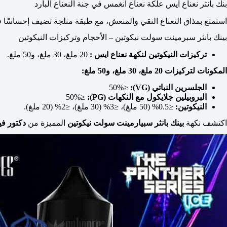
بنك بانثر نعناع ايس علكة نعناع انغمس في جنة النعناع البارد
استمتع بمذاق النعناع النقي والمنعش، مع طبقة مثلجة تضيف إحساسًا فو
بينك بانثر سبرمينت سولت نيكوتين – الأحجام وتركيزات النيكوتين
تركيزات النيكوتين لنكهة نعناع ايس :
20 ملغ، 30 ملغ، و50 ملغ.
المكونات لتركيزات 20 ملغ، 30 ملغ، و50 ملغ:
الجلسرين النباتي (VG):
≤50%
البروبيلين جلايكول مع النكهات (PG):
≤50%
النيكوتين:
≤0.5% (50 ملغ)، ≤3% (30 ملغ)، ≤2% (20 ملغ).
اكتشف نكهة
بينك بانثر سبيارمينت سولت نيكوتين
المميزة من
دكتور ف