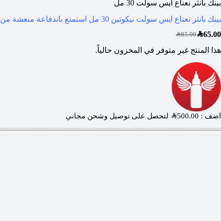
بينك بانثر نعناع ايس سولت 30 مل
بينك بانثر نعناع ايس سولت نيكوتين 30 مل استمتع باندفاعة منعشة من نكهة علكة النعناع السبيارمينت التي تنعش حواسك مع كل سحبة
SAR
65.00
SAR
85.00
هذا المنتج غير متوفر في المخزون حالياً.
اضف :
500.00
SAR
لتحصل على توصيل وشحن مجاني