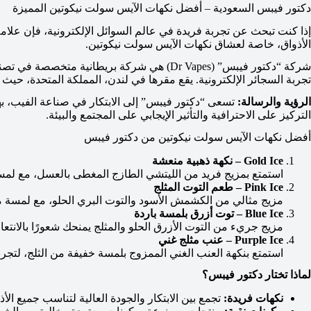
دكتور فيبس السعودية – أفضل نكهات الآيس سولت نيكوتين المميزة
إذا كنت تبحث عن تجربة فريدة في عالم السوائل الإلكترونية، فإن علام
الأذواق، خاصة لعشاق نكهات الآيس سولت نيكوتين.
تجربة السجائر الإلكترونية. يقع مقرها في لندن، المملكة المتحدة، حيث تتم
الرؤية والرسالة:
تسعى “دكتور فيبس” إلى الابتكار في صناعة الفيب، به
التركيز على الاحترافية والتأثير الإيجابي على المجتمع والبيئة.
أفضل نكهات الآيس سولت نيكوتين من دكتور فيبس
Gold Ice – نكهة ذهبية منعشة
استمتع بمزيج فريد من الليتشي الطازج المغطى بالعسل، مع لمسة 
Pink Ice – طعم التوت المثلج
مزيج مثالي من الكشمش الأسود والتوت البري الحلو، مع لمسة مثل
Blue Ice – توت أزرق بلمسة باردة
مزيج جريء من التوت الأزرق الحلو والمثلج يمنحك شعورًا بالانتعاش
Purple Ice – عنب مثلج غني
استمتع بنكهة العنب الغني الممزوج بلمسة خفيفة من الثلج، لتجرب
لماذا تختار دكتور فيبس؟
نكهات فريدة:
تجمع بين الابتكار والجودة العالية لتناسب جميع الأذ