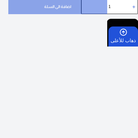
اضافة الى السلة
ذهاب للأعلى
اضف :
500.00
SAR
لتحصل على توصيل وشحن مجاني
الرئيسية
عملية دفع آمنة ومضمونة
السلة
الأمنيات
واتساب