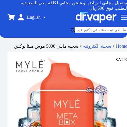
توصيل مجاني للرياض او شحن مجاني لكافة مدن السعودية
للطلب فوق 500ريال
English
Home
>
سحبه الكترونيه
>
سحبه مايلي 5000 موش ميتا بوكس
SALE