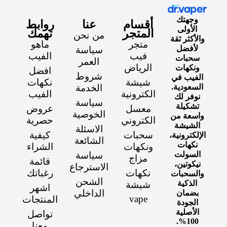
وجهتك
أقسام
عنا
روابط
الأولى
المتجر
تهمك
من نحن
والأكثر ثقة
متجر
ماهو
لأفضل
سياسة
فيب
الفيب
سحبات
العمر
الرياض
ونكهات
افضل
شروط
الفيب في
شيشة
نكهات
السعودية.
الخدمة
الكترونية
الفيب
نوفر لك
سياسة
تشكيلة
معسل
عروض
الخوصية
واسعة من
الكتروني
حصرية
الشيشة
الاسئلة
سحبات
كيفية
الإلكترونية،
الشائعة
نكهات
ونكهات
الشراء
السولت
سياسة
مزاج
قائمة
نيكوتين،
الاسترجاع
نكهات
رغباتك
والسحبات
الشحن
الذكية
شيشة
اشهر
الداخلي
بضمان
vape
المنتجات
الجودة
الأصلية
تواصل
100%.
معنا