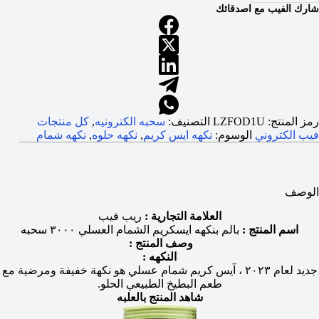
شارك الفيب مع اصدقائك
رمز المنتج:
LZFOD1U
التصنيف:
سحبه الكترونيه
,
كل منتجات
فيب الكتروني
الوسوم:
نكهه ايس كريم
,
نكهه حلوه
,
نكهه شمام
الوصف
العلامة التجارية :
ريب فيب
اسم المنتج :
بالم بنكهه ايسكريم الشمام العسلي ٣٠٠٠ سحبه
وصف المنتج :
النكهه :
جديد لعام ٢٠٢٣ ، آيس كريم شمام عسلي هو نكهة خفيفة ومرضية مع
طعم البطيخ الطبيعي الحلو.
شاهد المنتج بالعلبه