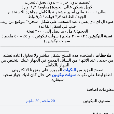
تصميم بدون خزان – بدون بصق / تسرب
كويل شبكي عالي الجودة (مقاومة ١٫٢ اوم )
بطارية ١٠٠٠ مللي أمبير مشحونة بالكامل وجاهزة للاستخدام
الجهد / الطاقة: ٣٫٧ فولت / ٩٫٥ واط
ضوء ال اي دي يضيء عند السحب على شكل “شجرة” بتوقيع من ريب
فيب في اسفل القاعدة
الحجم: ٨ مل / ما يصل إلى ٣٠٠٠ نفخة
نسبة النيكوتين :
٢٪ – ٢٠ ملجم ( سولت نيكوتين ) او ٥٪ – ٥٠ ملجم (
سولت نيكوتين )
ـــــــــــــــــــــــــــــــــــــــــــــــــــــــــــــــــــــــــــــــــــــــــ
ـــــــــــــــــــ
ملاحظات :
استخدم هذه المنتج بشكل مباشر ولا تحاول اعاده تعبئته
من جديد ، عند الانتهاء من السائل المدمج في الجهاز عليك التخلص من
الجهاز بالكامل.
تصفح المزيد من
النكهات
المميزه على متجرنا الالكتروني.
اطلع ايضا على نكهات
سولت نيكوتين
في حال كان لديك جهاز سحبة
سيقاره.
معلومات اضافية
مستوى النيكوتين
20 ملجم
,
50 ملجم
مراجعات (0)