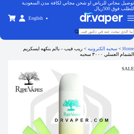
توصيل مجاني للرياض او شحن مجاني لكافة مدن السعودية
للطلب فوق 500ريال
English
Home
>
سحبه الكترونيه
>
ريب فيب – بالم بنكهه ايسكريم
الشمام العسلي ٣٠٠٠ سحبه
SALE