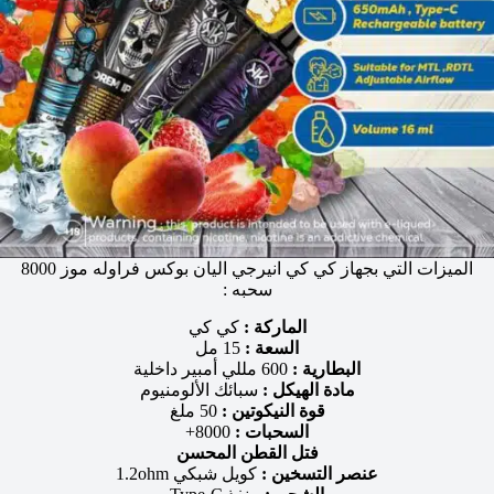
الميزات التي بجهاز كي كي انيرجي اليان بوكس فراوله موز 8000
سحبه :
الماركة :
كي كي
السعة :
15 مل
البطارية :
600 مللي أمبير داخلية
مادة الهيكل :
سبائك الألومنيوم
قوة النيكوتين :
50 ملغ
السحبات :
8000+
فتل القطن المحسن
عنصر التسخين :
كويل شبكي 1.2ohm