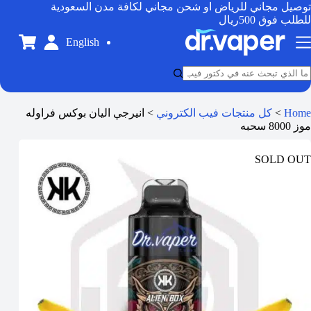
توصيل مجاني للرياض او شحن مجاني لكافة مدن السعودية
للطلب فوق 500ريال
English
Home
>
كل منتجات فيب الكتروني
>
انيرجي اليان بوكس فراوله
موز 8000 سحبه
SOLD OUT