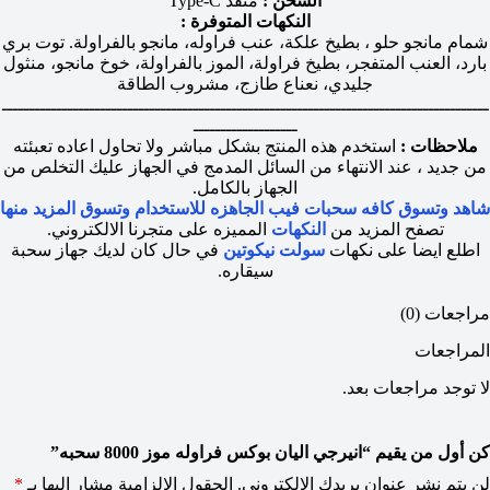
الشحن :
منفذ Type-C
النكهات المتوفرة :
شمام مانجو حلو ، بطيخ علكة، عنب فراوله، مانجو بالفراولة. توت بري
بارد، العنب المتفجر، بطيخ فراولة، الموز بالفراولة، خوخ مانجو، منثول
جليدي، نعناع طازج، مشروب الطاقة
ـــــــــــــــــــــــــــــــــــــــــــــــــــــــــــــــــــــــــــــــــــــــــ
ـــــــــــــــــــ
ملاحظات :
استخدم هذه المنتج بشكل مباشر ولا تحاول اعاده تعبئته
من جديد ، عند الانتهاء من السائل المدمج في الجهاز عليك التخلص من
الجهاز بالكامل.
شاهد وتسوق كافه سحبات فيب الجاهزه للاستخدام وتسوق المزيد منها
تصفح المزيد من
النكهات
المميزه على متجرنا الالكتروني.
اطلع ايضا على نكهات
سولت نيكوتين
في حال كان لديك جهاز سحبة
سيقاره.
مراجعات (0)
المراجعات
لا توجد مراجعات بعد.
كن أول من يقيم “انيرجي اليان بوكس فراوله موز 8000 سحبه”
لن يتم نشر عنوان بريدك الإلكتروني.
الحقول الإلزامية مشار إليها بـ
*