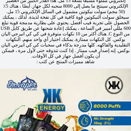
إلكتروني مملوء مسبقًا بسعة 15 مل. هذا القدر الكبير من العصير
الإلكتروني سينتج ما يصل إلى 8000 سحبه لكل جهاز. أيضًا ، هناك 5٪
(50 مجم) سولت نيكوتين مشمول في السائل الإلكتروني 15 مل.
سيخلق سولت النيكوتين قوة كافية في كل نفخة لذيذة. لذلك ، يمكنك
الحصول على تجربة فيب أفضل. يحتوي على بطارية مدمجة قوية تبلغ
600 مللي أمبير في الساعة ، يمكنك إعادة شحنها عن طريق كابل USB
من النوع C. هناك أكثر من 10 نكهات متوفرة في كي كي انيرجي اليان
بوكس. كل النكهات ممتازة. يمكنك اختيار أي واحد منهم. النكهات
التقليدية والفاكهه. كلها مدرجة بذكاء في سحبات كي كي انيرجي اليان
بوكس. إنه إصدار فيب ممتاز . إذا كنت تتذوقه حتى لأول مرة ، فيمكن
أن يكون أفضل جهاز في كل الأوقات.
شاهد مميزات المنتج عن كثب :