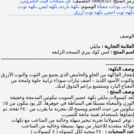
رمز المنتج:
5MRB5ZI
التصنيف:
كل منتجات فيب الكتروني
,
بودات
,
بودات معبأة
الوسوم:
نكهة بارده
,
نكهه ايس
,
نكهه توت
,
نكهه توت احمر
,
نكهه توت ازرق
الوصف
العلامة التجارية :
مايلي
اسم المنتج :
ايس كواد بيري النسخه الرابعه
ـــــــــــــــــــــــــــــــــــــــــــــــــــــــــــــــــــــــــــــــــــــــــ
ـــــــــــــــــــ
وصف النكهة:
إنفجار الفاكهة من الحلو والحامض الذي يجمع بين التوت والتوت الأزرق
والتوت الأسود اللذيذ – أضف تيارات سوداء ترابية حلوة ولمحة من
النعناع البارد وستشبع براعم التذوق لديك.
وصف المنتج :
تُعد كبسولات مايلي نكهة عصير السويت نيكوتين المدمجة وخفيفة
الوزن والمعبأة مسبقًا هي البساطة في جوهرها. كل بود يتكون من ٥٪
نيكوتين من حيث الحجم ويسمح لك بتجربة ما يقرب من ٢٤٠ نفخة. تم
إنشاؤها باستخدام تقنية مانعة للتسرب
، توفر كبسولاتنا تجربة تبخير سهلة وخالية من المتاعب مع نكهات
فواكه متعددة للاختيار من بينها. بسيطة وخالية من المتاعب.
عدد السحبات :
٢٤٠ سحبه لكل كبسوله ( ٤ كبسولات )