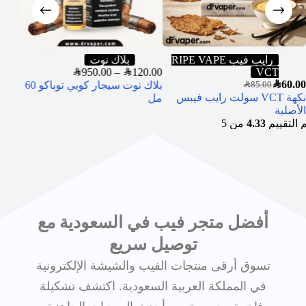
رايب فيب RIPE VAPE
بلاك نوت
4.00
SAR
950.00
–
SAR
120.00
VCT
SAR
60.00
بلاك نوت سيجار كوبي توباكو 60
SAR
85.00
نكهة VCT سولت رايب فيبس
ils)
مل
الأصلية
م التقييم
4.33
من 5
أفضل متجر فيب في السعودية مع
توصيل سريع
تسوق أرقى منتجات الفيب والشيشة الإلكترونية
في المملكة العربية السعودية. اكتشف تشكيلة