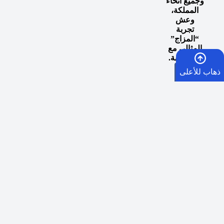
وجميع أنحاء
المملكة،
وعش
تجربة
“المزاج”
المثالي مع
كل سحبة.
ذهاب للأعلى
الرئيسية
السلة
الأمنيات
اوقات توصيل طلبات الرياض الفوري:
في حال الطلب
قبل الساعة 5 مساء يصلكم الطلب من الساعة 5:30
واتساب
مساءً إلى 9 مساءً في نفس اليوم في العاصمة الرياض.
الشحن السريع لكافة مدن المملكة العربية السعودية:
كل
يوم ماعدا الجمعة
عبر SMSA EXPRESS
في الساعة 5
مساءً وسيكون التسليم بعد يومين من أيام العمل.