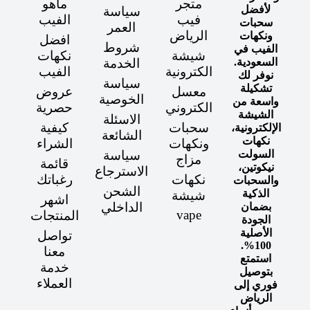
متجر
ماهو
لأفضل
سياسة
فيب
الفيب
سحبات
العمر
الرياض
ونكهات
افضل
شروط
الفيب في
شيشة
نكهات
السعودية.
الخدمة
الكترونية
الفيب
نوفر لك
سياسة
تشكيلة
معسل
عروض
الخوصية
واسعة من
الكتروني
حصرية
الشيشة
الاسئلة
سحبات
كيفية
الإلكترونية،
الشائعة
نكهات
ونكهات
الشراء
السولت
سياسة
مزاج
قائمة
نيكوتين،
الاسترجاع
نكهات
رغباتك
والسحبات
الشحن
الذكية
شيشة
اشهر
الداخلي
بضمان
vape
المنتجات
الجودة
الأصلية
تواصل
100%.
معنا
استمتع
خدمة
بتوصيل
العملاء
فوري إلى
الرياض