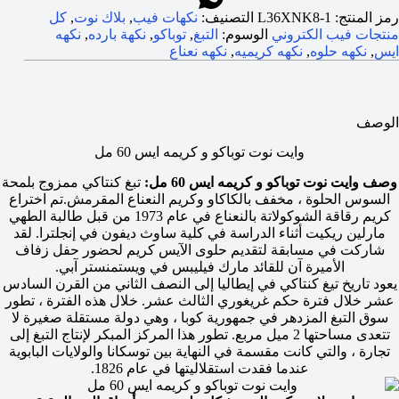
رمز المنتج:
L36XNK8-1
التصنيف:
نكهات فيب
,
بلاك نوت
,
كل
منتجات فيب الكتروني
الوسوم:
التبغ
,
توباكو
,
نكهة بارده
,
نكهه
ايس
,
نكهه حلوه
,
نكهه كريميه
,
نكهه نعناع
الوصف
وايت نوت توباكو و كريمه ايس 60 مل
وصف وايت نوت توباكو و كريمه ايس 60 مل:
تبغ كنتاكي ممزوج بلمحة
السوس الحلوة ، مخفف بالكاكاو وكريم النعناع المقرمش.تم اختراع
كريم رقاقة الشوكولاتة بالنعناع في عام 1973 من قبل طالبة الطهي
مارلين ريكيت أثناء الدراسة في كلية ساوث ديفون في إنجلترا. لقد
شاركت في مسابقة لتقديم حلوى الآيس كريم لحضور حفل زفاف
الأميرة آن للقائد مارك فيليبس في ويستمنستر آبي.
يعود تاريخ تيغ كنتاكي في إيطاليا إلى النصف الثاني من القرن السادس
عشر خلال فترة حكم غريغوري الثالث عشر. خلال هذه الفترة ، تطور
سوق التبغ المزدهر في جمهورية كوبا ، وهي دولة مستقلة صغيرة لا
تتعدى مساحتها 2 ميل مربع. تطور هذا المركز المبكر لإنتاج التبغ إلى
تجارة ، والتي كانت مقسمة في النهاية بين توسكانا والولايات البابوية
عندما فقدت استقلاليتها في عام 1826.