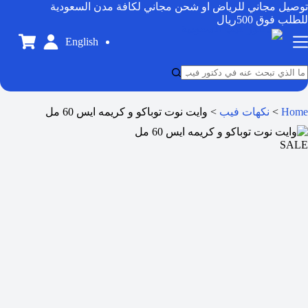
توصيل مجاني للرياض او شحن مجاني لكافة مدن السعودية
للطلب فوق 500ريال
English
Home
>
نكهات فيب
>
وايت نوت توباكو و كريمه ايس 60 مل
SALE