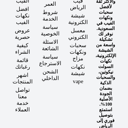
فيب
الفيب
والأكثر ثقة
العمر
لأفضل
الرياض
افضل
شروط
سحبات
شيشة
نكهات
ونكهات
الخدمة
الكترونية
الفيب
الفيب في
سياسة
السعودية.
معسل
عروض
الخوصية
نوفر لك
الكتروني
حصرية
تشكيلة
الاسئلة
واسعة من
سحبات
كيفية
الشائعة
الشيشة
ونكهات
الشراء
الإلكترونية،
سياسة
مزاج
قائمة
نكهات
الاسترجاع
نكهات
رغباتك
السولت
الشحن
نيكوتين،
شيشة
اشهر
والسحبات
الداخلي
vape
المنتجات
الذكية
بضمان
تواصل
الجودة
معنا
الأصلية
خدمة
100%.
العملاء
استمتع
بتوصيل
فوري إلى
الرياض