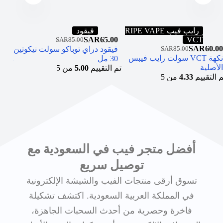
رايب فيب RIPE VAPE
فيقود
0.00
SAR
65.00
VCT
SAR
85.00
SAR
60.00
فيقود دراي توباكو سولت نيكوتين
SAR
85.00
نكهة VCT سولت رايب فيبس
stem
30 مل
الأصلية
تم التقييم
5.00
من 5
م التقييم
4.33
من 5
أفضل متجر فيب في السعودية مع
توصيل سريع
تسوق أرقى منتجات الفيب والشيشة الإلكترونية
في المملكة العربية السعودية. اكتشف تشكيلة
فاخرة وحصرية من أحدث السحبات الجاهزة،