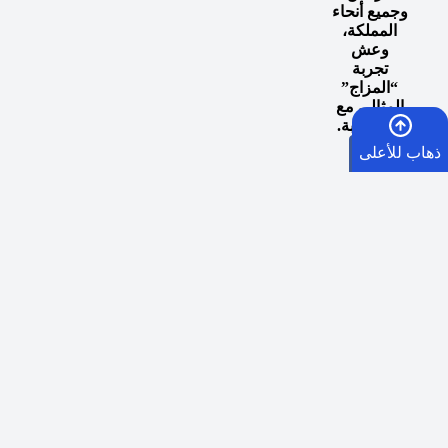
وجميع أنحاء
المملكة،
وعش
تجربة
“المزاج”
المثالي مع
كل سحبة.
ذهاب للأعلى
الرئيسية
السلة
الأمنيات
اوقات توصيل طلبات الرياض الفوري:
في حال الطلب
قبل الساعة 5 مساء يصلكم الطلب من الساعة 5:30
واتساب
مساءً إلى 9 مساءً في نفس اليوم في العاصمة الرياض.
الشحن السريع لكافة مدن المملكة العربية السعودية:
كل
يوم ماعدا الجمعة
عبر SMSA EXPRESS
في الساعة 5
مساءً وسيكون التسليم بعد يومين من أيام العمل.