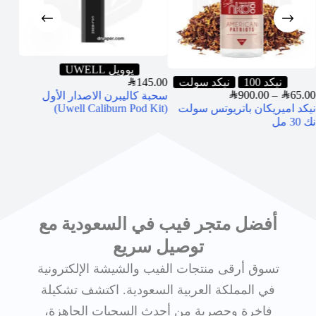
يوويل UWELL
نيكد 100
نيكد سولت
145.00
SAR
5.00
SAR
900.00
–
SAR
65.00
سحبة كاليبرن الاصدار الأول
نيكد اميريكان باتريوتس سولت
(Uwell Caliburn Pod Kit)
روثل
نك 30 مل
نيكوتين
أفضل متجر فيب في السعودية مع
توصيل سريع
تسوق أرقى منتجات الفيب والشيشة الإلكترونية
في المملكة العربية السعودية. اكتشف تشكيلة
فاخرة وحصرية من أحدث السحبات الجاهزة،