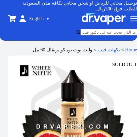
توصيل مجاني للرياض او شحن مجاني لكافة مدن السعودية
للطلب فوق 500ريال
English
Home
>
نكهات فيب
>
وايت نوت توباكو برتقال 60 مل
SOLD OUT