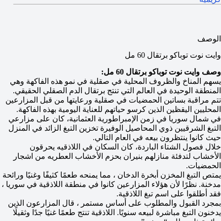
الوصف
وايت نوت توباكو برتقال 60 مل
وصف وايت نوت توباكو برتقال 60 مل:
يسهم المناخ والظروف المحلية في صقلية في نمو هذه الفاكهة وهي
المنطقة الوحيدة في العالم التي تنتج برتقال الدم الصقلي الحقيقي.
تتم مراقبة بساتين الحمضيات في صقلية ورعايتها من قبل المزارعين
المحليين اليقظين الذين كرسو حياتهم للعناية اليومية بهذه الفاكهة.
في شمال سوريا في زمن الإمبراطورية العثمانية، كان على مزارعي
التبغ الشرقيين ذوي المحاصيل الوفيرة تخزين التبغ الزائد في المنزل
حيث كانوا ينتظرون بيعه في العام التالي.
خلال فصول الشتاء الباردة، كان السكان في اللاذقيه يحرقون
الأخشاب لتدفئة منازلهم بنيران بحزم الأخشاب العطريه من اشجار
الحمضيات.
يمتص التبغ المخزن أبخرة الدخان ، مما يمنحه طعمًا كثيفًا وغنيًا ورائحة
مدخنة. نظرًا لأن هؤلاء المزارعين كانوا في منطقة اللاذقية في سوريا ،
فقد أطلقوا على اسم تبغ اللاذقية.
بمجرد القبول والمطلوب على أساس مستمر ، قال المزارعون الذين
يدخنون التبغ مباشرة لبيعه سنويًا. اللاذقية تنتج طعمًا غنيًا جدًا وثقيلًا