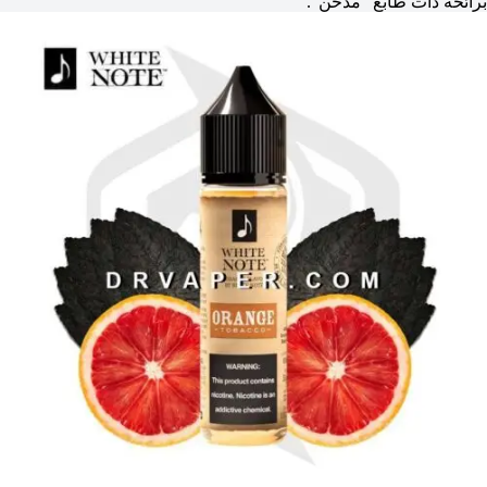
برائحة ذات طابع “مدخن”.