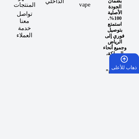
الداخلي
بضمان
vape
المنتجات
الجودة
الأصلية
تواصل
100%.
معنا
استمتع
خدمة
بتوصيل
العملاء
فوري إلى
الرياض
وجميع أنحاء
المملكة،
وعش
تجربة
ذهاب للأعلى
“المزاج”
المثالي مع
كل سحبة.
الرئيسية
السلة
الأمنيات
واتساب