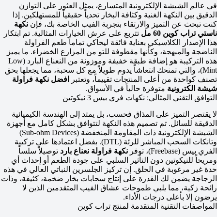
في عالم الشيشة الإلكترونية المتسارع، يمثل العثور على التوازن
الدقيق بين النكهة الغنية وكثافة البخار تحدياً حقيقياً للمستهلكين. إذا
كنت تبحث عن التميز والارتقاء بتجربة الفيب الخاصة بك، فإن
نكهة
ناستي تراب كوين 60 مل
تتربع على عرش الخيارات المثالية. تم ابتكار
هذا الإصدار الكلاسيكي بعناية فائقة ليحاكي تماماً طعم الفراولة
الناضجة والمبهجة، وكأنها مقطوفة للتو من المزارع الخضراء. ما يميز
هذه التركيبة هو إضافة طبقة خفيفة وموزونة من النعناع البارد (Low
Mint)، والتي تمنحك انتعاشاً يدوم طويلاً مع كل سحبة، مما يجعلها بحق
تصنف كواحدة من أعلى المنتجات تقييماً، وتعتبر
افضل نكهة فراولة
شيشة الكترونية
متوفرة حالياً في الأسواق.
التوافق التقني المثالي: نكهات فري بيس 3 نيكوتين
لا يقتصر التميز على المذاق فحسب، بل يمتد إلى الهندسة الكيميائية
الدقيقة للسائل. تم تصميم هذه النكهة لتتوافق بشكل كامل مع أجهزة
الشيشة الإلكترونية ذات المقاومة المنخفضة (Sub-ohm Devices)
وتانكات السحب المباشر للرئة (DTL). بفضل اعتمادها على تركيبة
الفري بيس (Freebase)، توفر
نكهة فراولة نعناع بارد
توصيلاً سلساً
ومريحاً للنيكوتين دون التأثير السلبي على جودة الطعم أو إحداث أي
حدة غير مرغوبة في الحلق. إن تركيز الجلسرين النباتي العالي في هذه
الزجاجة يضمن لك القدرة على إنتاج سحابات بخار ضخمة، كثيفة، وذات
رائحة زكية، مما يلبي طموحات عشاق الفيب المتقدمين الذين لا
يرضون إلا بأعلى درجات الأداء.
المواصفات التقنية المتقدمة لمنتج تراب كوين