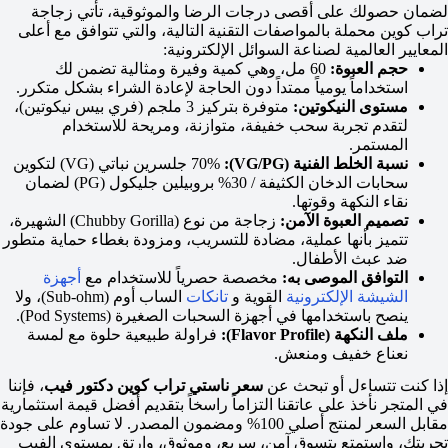
لضمان حصولك على أقصى درجات الرضا والموثوقية، تأتي زجاجة
تراب كوين محملة بالمواصفات التقنية التالية، والتي تتوافق مع أعلى
المعايير العالمية لصناعة السوائل الإلكترونية:
حجم العبوة:
60 مل، وهي كمية وفيرة ومثالية تضمن لك
استخداماً يومياً ممتداً دون الحاجة لإعادة الشراء بشكل متكرر.
مستوى النيكوتين:
متوفرة بتركيز 3 ملجم (فري بيس نيكوتين)،
لتقدم تجربة سحب خفيفة، متوازنة، ومريحة للاستخدام
المستمر.
نسبة الخلط الفنية (VG/PG):
70% جلسرين نباتي (VG) لتكوين
سحابات الدخان الكثيفة / 30% بروبيلين جليكول (PG) لضمان
نقاء النكهة وقوتها.
تصميم العبوة الآمن:
زجاجة من نوع (Chubby Gorilla) الشهيرة،
تتميز بأنها عملية، مضادة للتسريب، ومزودة بغطاء حماية متطور
ضد عبث الأطفال.
التوافق الموصى به:
مخصصة حصرياً للاستخدام مع
أجهزة
الشيشة الإلكترونية
القوية و
تانكات
الساب أوم (Sub-ohm)، ولا
ينصح باستخدامها في أجهزة السحبات الصغيرة (Pod Systems).
ملف النكهة (Flavor Profile):
فراولة طبيعية حلوة مع لمسة
نعناع خفيف ومنعش.
إذا كنت تتساءل أو تبحث عن
سعر ناستي تراب كوين دكتور فيب
، فإننا
في المتجر نأخذ على عاتقنا التزاماً راسخاً بتقديم أفضل قيمة استثمارية
مقابل السعر لمنتج أصلي 100% ومضمون المصدر. لا تساوم على جودة
تجربتك، واستمتع بتسوق آمن، سريع، وموثوق، وارتقِ بمستوى الفيب