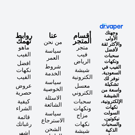
وجهتك
أقسام
عنا
روابط
الأولى
المتجر
تهمك
من نحن
والأكثر ثقة
متجر
ماهو
لأفضل
سياسة
فيب
الفيب
سحبات
العمر
الرياض
ونكهات
افضل
شروط
الفيب في
شيشة
نكهات
السعودية.
الخدمة
الكترونية
الفيب
نوفر لك
سياسة
تشكيلة
معسل
عروض
الخوصية
واسعة من
الكتروني
حصرية
الشيشة
الاسئلة
سحبات
كيفية
الإلكترونية،
الشائعة
نكهات
ونكهات
الشراء
السولت
سياسة
مزاج
قائمة
نيكوتين،
الاسترجاع
نكهات
رغباتك
والسحبات
الشحن
الذكية
شيشة
اشهر