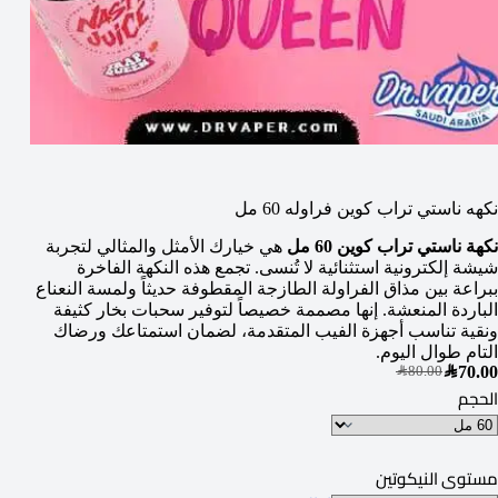
نكهه ناستي تراب كوين فراوله 60 مل
نكهة ناستي تراب كوين 60 مل
هي خيارك الأمثل والمثالي لتجربة
شيشة إلكترونية استثنائية لا تُنسى. تجمع هذه النكهة الفاخرة
ببراعة بين مذاق الفراولة الطازجة المقطوفة حديثاً ولمسة النعناع
الباردة المنعشة. إنها مصممة خصيصاً لتوفير سحبات بخار كثيفة
ونقية تناسب أجهزة الفيب المتقدمة، لضمان استمتاعك ورضاك
التام طوال اليوم.
SAR
70.00
SAR
80.00
الحجم
مستوى النيكوتين