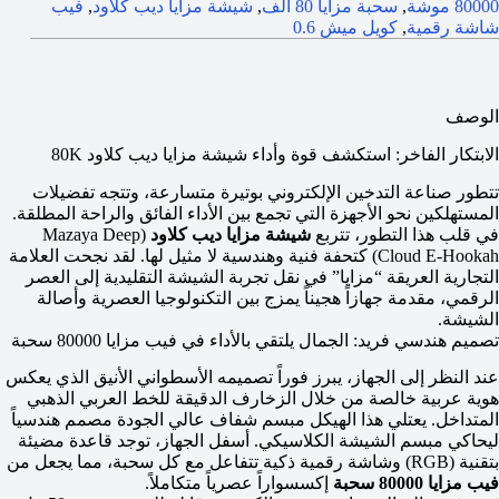
80000 موشة
,
سحبة مزايا 80 الف
,
شيشة مزايا ديب كلاود
,
فيب
شاشة رقمية
,
كويل ميش 0.6
الوصف
الابتكار الفاخر: استكشف قوة وأداء شيشة مزايا ديب كلاود 80K
تتطور صناعة التدخين الإلكتروني بوتيرة متسارعة، وتتجه تفضيلات
المستهلكين نحو الأجهزة التي تجمع بين الأداء الفائق والراحة المطلقة.
في قلب هذا التطور، تتربع
شيشة مزايا ديب كلاود
(Mazaya Deep
Cloud E-Hookah) كتحفة فنية وهندسية لا مثيل لها. لقد نجحت العلامة
التجارية العريقة “مزايا” في نقل تجربة الشيشة التقليدية إلى العصر
الرقمي، مقدمة جهازاً هجيناً يمزج بين التكنولوجيا العصرية وأصالة
الشيشة.
تصميم هندسي فريد: الجمال يلتقي بالأداء في فيب مزايا 80000 سحبة
عند النظر إلى الجهاز، يبرز فوراً تصميمه الأسطواني الأنيق الذي يعكس
هوية عربية خالصة من خلال الزخارف الدقيقة للخط العربي الذهبي
المتداخل. يعتلي هذا الهيكل مبسم شفاف عالي الجودة مصمم هندسياً
ليحاكي مبسم الشيشة الكلاسيكي. أسفل الجهاز، توجد قاعدة مضيئة
بتقنية (RGB) وشاشة رقمية ذكية تتفاعل مع كل سحبة، مما يجعل من
فيب مزايا 80000 سحبة
إكسسواراً عصرياً متكاملاً.