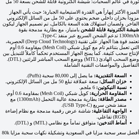
ثورة في عالم السحبات: شيشة الكترونية قابلة للشحن بسعة 50 مل
الميزة الأكثر إبهاراً هي القدرة الاستيعابية الجبارة؛ حيث يأتي الجهاز
مزوداً بخزان داخلي ضخم يحتوي على 50 مل من السائل الإلكتروني
الفاخر. ولضمان استهلاك هذه السعة بالكامل، تم تصميم الجهاز ليكون
شيشة الكترونية قابلة للشحن
بامتياز، مع بطارية مدمجة بقوة
1300mAh تدعم الشحن السريع عبر منفذ Type-C.
تعتمد قوة هذا الجهاز على تقنية (Deep Cloud Technology) الحصرية،
التي تعمل بتناغم تام مع كويل شبكي (Mesh Coil) بمقاومة 0.6 أوم
لإنتاج سحب كثيفة. كما يمنح الجهاز المستخدم تحكماً كاملاً للتبديل بين
وضع السحب الهادئ (MTL) ووضع السحب المباشر للرئتين (DTL).
التفاصيل والمواصفات التقنية الشاملة
السعة التقديرية:
ما يصل إلى 80,000 سحبة (Puffs).
خزان السائل:
سعة عملاقة تبلغ 50 مل من السائل الإلكتروني.
نسبة النيكوتين:
6 ملجم.
المقاومة الحرارية:
كويل شبكي (Mesh Coil) بمقاومة 0.6 أوم.
مصدر الطاقة:
بطارية مدمجة عالية التحمل (1300mAh) مع
منفذ شحن سريع (USB Type-C).
الواجهة التفاعلية:
شاشة عرض رقمية مدمجة مع نظام إضاءة
(RGB) تفاعلي.
أنماط التدخين:
متوافق تماماً مع نظامي (MTL) و (DTL).
أفضل سعر سحبة مزايا في السعودية وتشكيلة نكهات سحبة مزايا 80k