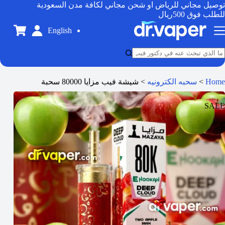
توصيل مجاني للرياض او شحن مجاني لكافة مدن السعودية
للطلب فوق 500ريال
English
Home
>
سحبه الكترونيه
>
شيشة فيب مزايا 80000 سحبة
SALE