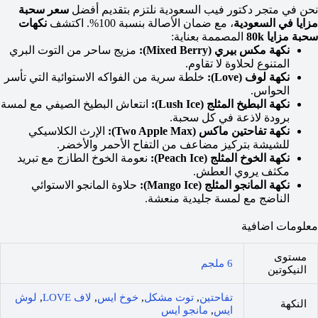
نحن في متجر دكتور فيب السعودية نلتزم بتقديم أفضل
سعر سحبة
مزايا في السعودية
، مع ضمان الأصالة بنسبة 100%. اكتشف
نكهات
سحبة مزايا 80k
المصممة بعناية:
نكهة مكس بيري (Mixed Berry):
مزيج ساحر من التوت البري
المتنوع لحلاوة لا تقاوم.
نكهة لوف (Love):
خلطة سرية من الفواكه الاستوائية التي تأسر
الحواس.
نكهة البطيخ المثلج (Lush Ice):
انتعاش البطيخ الصيفي مع لمسة
برودة لاذعة في كل سحبة.
نكهة تفاحتين ماكس (Two Apple Max):
الإرث الكلاسيكي
للشيشة بتركيز مضاعف من التفاح الأحمر والأخضر.
نكهة الخوخ المثلج (Peach Ice):
نعومة الخوخ الطازج مع تبريد
مكثف يروي العطش.
نكهة المانجو المثلج (Mango Ice):
حلاوة المانجو الاستوائي
الناضج مع لمسة جليدية منعشة.
معلومات اضافية
مستوى
6 ملجم
النيكوتين
تفاحتين
,
توت مشكل
,
خوخ ايس
,
لاف LOVE
,
لوش
النكهة
ايس
,
مانجو ايس