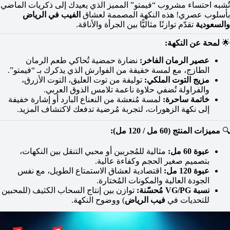
تُشبه احتساء مشروب “فيمتو” المميز الذي يعيدك إلى ذكريات الماضي
بأسلوب عصري! هذه النكهة المصممة لعشاق
الفيب في الرياض
والسعودية
تقدّم توازنًا مثاليًّا بين الجرأة والأناقة.
🌟
لمحة عن النكهة:
عصير الرمان الفاخر:
نضارة حمضية تُحاكي طعم الرمان
الطازج، مع لمسة خفيفة من الفوارش الذي يذكرك بـ “فيمتو”.
مزيج التوت الملكي:
توليفة من توت العليق، التوت الأزرق،
والفراولة تُضفي حلاوة ناعمة تلامس الذوق العربي.
خاتمة ساحرة:
لمسة مُنعشة من النعناع البارد أو إشارة خفيفة
إلى نكهة الزهورات، لتجربة مُرضية تدفعك لاكتشاف المزيد.
🔍
مميزات المنتج (60 مل / 120 مل):
عبوة 60 مل:
مثالية للمُجربين أو محبي التنقل بين النكهات،
بتصميم صغير الحجم وكفاءة عالية.
عبوة 120 مل:
اقتصادية لعشاق الاستمتاع الطويل، مع نفس
الجودة العالية والمكونات المُختارة.
نسبة VG/PG مُحسّنة:
توازن بين إنتاج السحاب الكثيف (للمحبين
للتحديات في
فيب الرياض
) ووضوح النكهة.