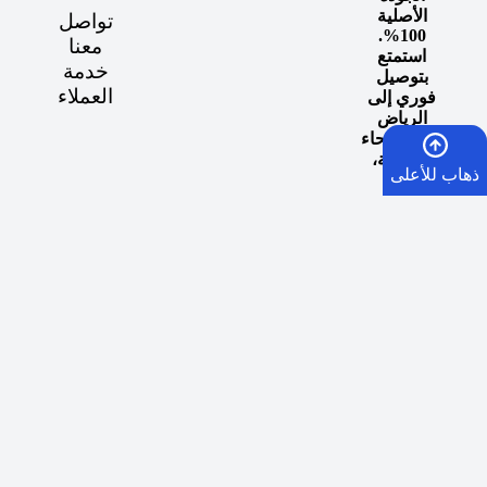
الأصلية
تواصل
100%.
معنا
استمتع
خدمة
بتوصيل
العملاء
فوري إلى
الرياض
وجميع أنحاء
المملكة،
ذهاب للأعلى
وعش
تجربة
“المزاج”
الرئيسية
المثالي مع
كل سحبة.
السلة
الأمنيات
واتساب