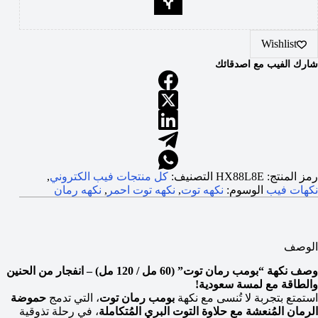
Wishlist
شارك الفيب مع اصدقائك
رمز المنتج:
HX88L8E
التصنيف:
كل منتجات فيب الكتروني
,
نكهات فيب
الوسوم:
نكهه توت
,
نكهه توت احمر
,
نكهه رمان
الوصف
وصف نكهة “بومب رمان توت” (60 مل / 120 مل) – انفجار من الحنين
والطاقة مع لمسة سعودية!
استمتع بتجربة لا تُنسى مع نكهة
بومب رمان توت
، التي تدمج
حموضة
الرمان المُنعشة مع حلاوة التوت البري المُتكاملة
، في رحلة تذوقية