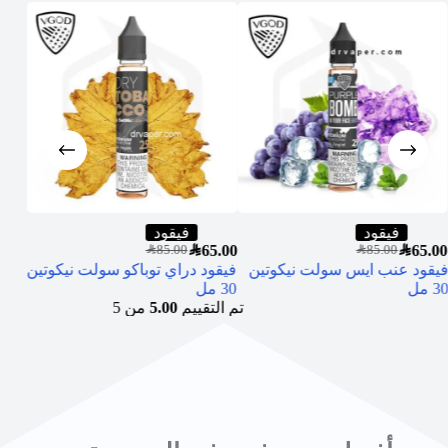
فيقود
فيقود
5.00
SAR
65.00
SAR
65.00
سحبة
SAR
85.00
SAR
85.00
فيقود عنب ايس سولت نيكوتين
فيقود دراي توباكو سولت نيكوتين
(Uwell Caliburn Pod Kit)
30 مل
30 مل
تم التقييم
5.00
من 5