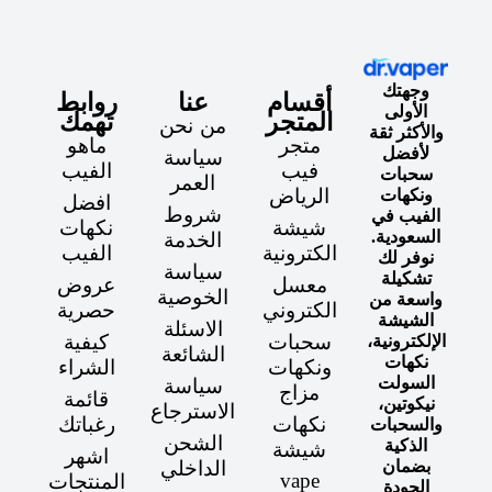
وجهتك
أقسام
عنا
روابط
الأولى
المتجر
تهمك
من نحن
والأكثر ثقة
متجر
ماهو
لأفضل
سياسة
فيب
الفيب
سحبات
العمر
الرياض
ونكهات
افضل
شروط
الفيب في
شيشة
نكهات
السعودية.
الخدمة
الكترونية
الفيب
نوفر لك
سياسة
تشكيلة
معسل
عروض
الخوصية
واسعة من
الكتروني
حصرية
الشيشة
الاسئلة
سحبات
كيفية
الإلكترونية،
الشائعة
نكهات
ونكهات
الشراء
السولت
سياسة
مزاج
قائمة
نيكوتين،
الاسترجاع
نكهات
رغباتك
والسحبات
الشحن
الذكية
شيشة
اشهر
الداخلي
بضمان
vape
المنتجات
الجودة