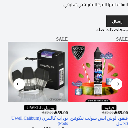
لاستخدامها المرة المقبلة في تعليقي.
إرسال
منتجات ذات صلة
SALE
SALE
فيقود
يوويل UWELL
SAR
59.00
SAR
65.00
SAR
80.00
SAR
85.00
ود كوبانو سولت نيكوتين 30
فيقود لوش ايس سولت نيكوتين
بودات كاليبرن (Uwell Caliburn
Pods)
30 مل