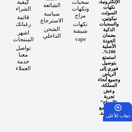
نكهات
ونكهات
الشراء
السولت
سياسة
مزاج
قائمة
نيكوتين،
الاسترجاع
نكهات
رغباتك
والسحبات
الشحن
الذكية
شيشة
اشهر
الداخلي
بضمان
vape
المنتجات
الجودة
الأصلية
تواصل
100%.
معنا
استمتع
خدمة
بتوصيل
العملاء
فوري إلى
الرياض
وجميع أنحاء
المملكة،
وعش
تجربة
“المزاج”
المثالي مع
كل سحبة.
ذهاب للأعلى