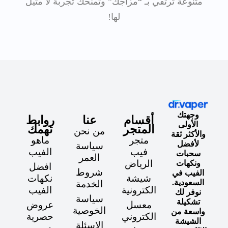
لها!
وجهتك
أقسام
عنا
روابط
الأولى
المتجر
تهمك
من نحن
والأكثر ثقة
متجر
ماهو
لأفضل
سياسة
فيب
الفيب
سحبات
العمر
الرياض
ونكهات
افضل
شروط
الفيب في
شيشة
نكهات
السعودية.
الخدمة
الكترونية
الفيب
نوفر لك
سياسة
تشكيلة
معسل
عروض
الخوصية
واسعة من
الكتروني
حصرية
الشيشة
الاسئلة
سحبات
كيفية
الإلكترونية،
الشائعة