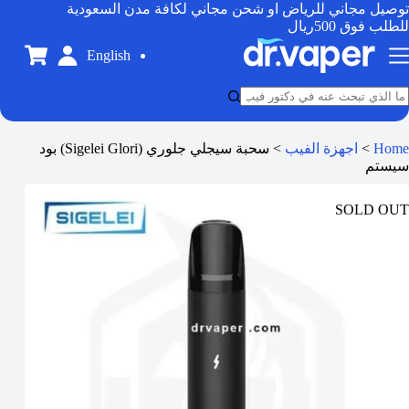
توصيل مجاني للرياض او شحن مجاني لكافة مدن السعودية
للطلب فوق 500ريال
English
Home
>
اجهزة الفيب
>
سحبة سيجلي جلوري (Sigelei Glori) بود
سيستم
SOLD OUT