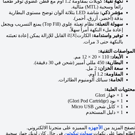
نكهة نقية:
كويلات بمقاومة 1.2 أوم مع قطن عضوي توفر طعماً
رائعاً وسحبة (MTL) مثالية.
مؤشر ذكي:
شاشة LED بثلاثة ألوان توضح مستوى البطارية
بدقة (أخضر، أزرق، أحمر).
سهولة التعبئة:
نظام تعبئة علوي (Top Fill) يمنع التسريب ويجعل
إعادة ملء النكهة أمراً سهلاً.
توفير واستدامة:
الكارت리지 القابل للإزالة يمكن إعادة تعبئته
بالنكهة حتى 3 مرات.
المواصفات التقنية:
الأبعاد:
110 × 20 × 12 مم.
البطارية:
450 مللي أمبير (شحن في 30 دقيقة).
سعة الخزان:
2 مل.
المقاومة:
1.2 أوم.
الخامة:
سبائك ألومنيوم الطائرات.
محتويات العلبة:
1 × جهاز Glori
1 × بود (Glori Pod Cartridge)
1 × كابل شحن Micro USB
1 × دليل المستخدم
ـــــــــــــــــــــــــــــــــــــــــــــــــــــــــــ
تصفح المزيد من
الأجهزه
المميزه على متجرنا الالكتروني.
اطلع ايضا على نكهات
سولت نيكوتين
في حال كان لديك جهاز سحبة