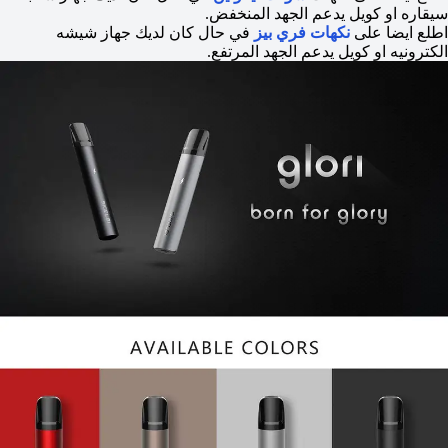
سيقاره او كويل يدعم الجهد المنخفض.
اطلع ايضا على
نكهات فري بيز
في حال كان لديك جهاز شيشه
الكترونيه او كويل يدعم الجهد المرتفع.