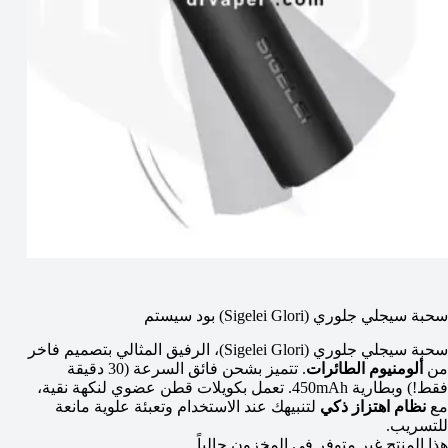
سحبة سيجلي جلوري (Sigelei Glori) بود سيستم
سحبة سيجلي جلوري (Sigelei Glori)، الرفيق المثالي بتصميم فاخر
من
ألومنيوم الطائرات
. تتميز بشحن فائق السرعة (30 دقيقة
فقط!) وبطارية 450mAh. تعمل بكويلات قطن عضوي لنكهة نقية،
مع
نظام اهتزاز ذكي
لتنبيهك عند الاستخدام وتعبئة علوية مانعة
للتسريب.
هذا المنتج غير متوفر في المخزون حالياً.