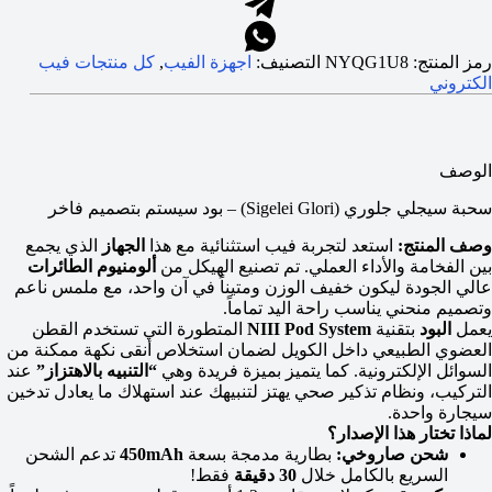
رمز المنتج:
NYQG1U8
التصنيف:
اجهزة الفيب
,
كل منتجات فيب
الكتروني
الوصف
سحبة سيجلي جلوري (Sigelei Glori) – بود سيستم بتصميم فاخر
وصف المنتج:
استعد لتجربة فيب استثنائية مع هذا
الجهاز
الذي يجمع
بين الفخامة والأداء العملي. تم تصنيع الهيكل من
ألومنيوم الطائرات
عالي الجودة ليكون خفيف الوزن ومتيناً في آن واحد، مع ملمس ناعم
وتصميم منحني يناسب راحة اليد تماماً.
يعمل
البود
بتقنية
NIII Pod System
المتطورة التي تستخدم القطن
العضوي الطبيعي داخل الكويل لضمان استخلاص أنقى نكهة ممكنة من
السوائل الإلكترونية. كما يتميز بميزة فريدة وهي
“التنبيه بالاهتزاز”
عند
التركيب، ونظام تذكير صحي يهتز لتنبيهك عند استهلاك ما يعادل تدخين
سيجارة واحدة.
لماذا تختار هذا الإصدار؟
شحن صاروخي:
بطارية مدمجة بسعة
450mAh
تدعم الشحن
السريع بالكامل خلال
30 دقيقة
فقط!