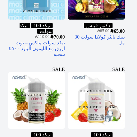
دكتور فيبس
نيكد 100
نيكد
SAR
65.00
سولت
SAR
85.00
بينك بانثر كولادا سولت 30
70.00
SAR
SAR
110.00
مل
نيكد سولت ماكس – توت
ازرق مع الليمون البارد ٤٥٠٠
سحبه
SALE
SALE
نيكد 100
نيكد 100