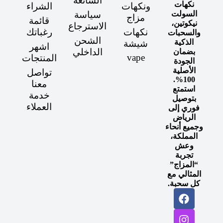
الشائعة
نكهات
ونكهات
الشراء
السولت
سياسة
مزاج
قائمة
نيكوتين،
الاسترجاع
نكهات
رغباتك
والسحبات
الشحن
الذكية
شيشة
اشهر
الداخلي
بضمان
vape
المنتجات
الجودة
الأصلية
تواصل
100%.
معنا
استمتع
خدمة
بتوصيل
العملاء
فوري إلى
الرياض
وجميع أنحاء
المملكة،
وعش
تجربة
“المزاج”
المثالي مع
كل سحبة.