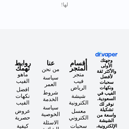
لها!
وجهتك
أقسام
عنا
روابط
الأولى
المتجر
تهمك
من نحن
والأكثر ثقة
متجر
ماهو
لأفضل
سياسة
فيب
الفيب
سحبات
العمر
الرياض
ونكهات
افضل
شروط
الفيب في
شيشة
نكهات
السعودية.
الخدمة
الكترونية
الفيب
نوفر لك
سياسة
تشكيلة
معسل
عروض
الخوصية
واسعة من
الكتروني
حصرية
الشيشة
الاسئلة
سحبات
كيفية
الإلكترونية،