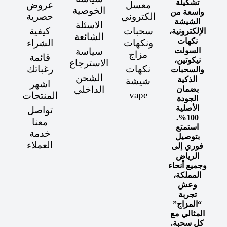
تشكيلة
معسل
عروض
الخوصية
واسعة من
الكتروني
حصرية
الشيشة
الاسئلة
سحبات
كيفية
الإلكترونية،
الشائعة
نكهات
ونكهات
الشراء
السولت
سياسة
مزاج
قائمة
نيكوتين،
الاسترجاع
نكهات
رغباتك
والسحبات
الشحن
الذكية
شيشة
اشهر
الداخلي
بضمان
vape
المنتجات
الجودة
الأصلية
تواصل
100%.
معنا
استمتع
خدمة
بتوصيل
العملاء
فوري إلى
الرياض
وجميع أنحاء
المملكة،
وعش
تجربة
“المزاج”
المثالي مع
كل سحبة.