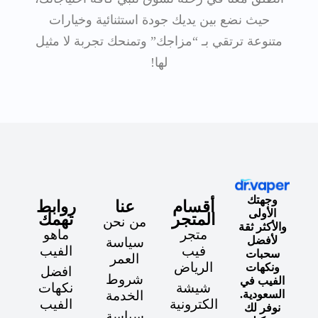
حيث نضع بين يديك جودة استثنائية وخيارات
متنوعة ترتقي بـ “مزاجك” وتمنحك تجربة لا مثيل
لها!
وجهتك
أقسام
عنا
روابط
الأولى
المتجر
تهمك
من نحن
والأكثر ثقة
متجر
ماهو
لأفضل
سياسة
فيب
الفيب
سحبات
العمر
الرياض
ونكهات
افضل
شروط
الفيب في
شيشة
نكهات
السعودية.
الخدمة
الكترونية
الفيب
نوفر لك
سياسة