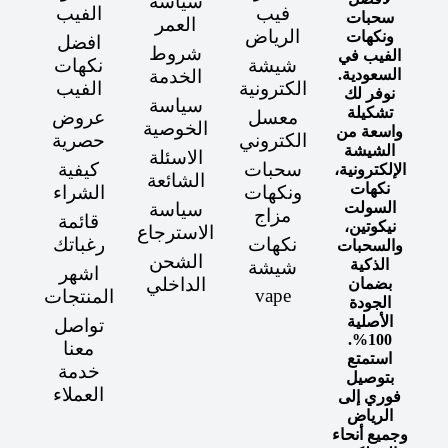
سياسة
فيب
الفيب
سحبات
العمر
الرياض
ونكهات
افضل
شروط
الفيب في
شيشة
نكهات
السعودية.
الخدمة
الكترونية
الفيب
نوفر لك
سياسة
تشكيلة
معسل
عروض
الخوصية
واسعة من
الكتروني
حصرية
الشيشة
الاسئلة
سحبات
كيفية
الإلكترونية،
الشائعة
نكهات
ونكهات
الشراء
السولت
سياسة
مزاج
قائمة
نيكوتين،
الاسترجاع
نكهات
رغباتك
والسحبات
الشحن
الذكية
شيشة
اشهر
الداخلي
بضمان
vape
المنتجات
الجودة
الأصلية
تواصل
100%.
معنا
استمتع
خدمة
بتوصيل
العملاء
فوري إلى
الرياض
وجميع أنحاء