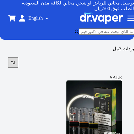
توصيل مجاني للرياض او شحن مجاني لكافة مدن السعودية
للطلب فوق 500ريال
English
بودات 3مل
SALE