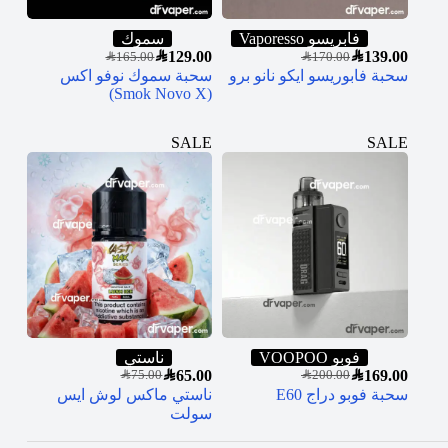
فابريسو Vaporesso
سموك
SAR
129.00
SAR
139.00
SAR
165.00
SAR
170.00
سحبة فابوريسو ايكو نانو برو
سحبة سموك نوفو اكس
(Smok Novo X)
SALE
SALE
فوبو VOOPOO
ناستي
SAR
65.00
SAR
169.00
SAR
75.00
SAR
200.00
سحبة فوبو دراج E60
ناستي ماكس لوش ايس
سولت