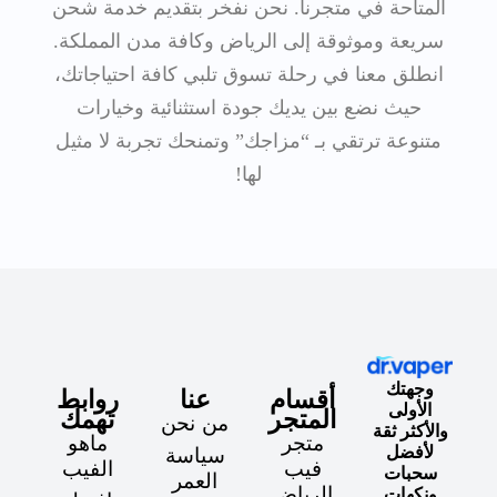
المتاحة في متجرنا. نحن نفخر بتقديم خدمة شحن
سريعة وموثوقة إلى الرياض وكافة مدن المملكة.
انطلق معنا في رحلة تسوق تلبي كافة احتياجاتك،
حيث نضع بين يديك جودة استثنائية وخيارات
متنوعة ترتقي بـ “مزاجك” وتمنحك تجربة لا مثيل
لها!
وجهتك
أقسام
عنا
روابط
الأولى
المتجر
تهمك
من نحن
والأكثر ثقة
متجر
ماهو
لأفضل
سياسة
فيب
الفيب
سحبات
العمر
الرياض
ونكهات