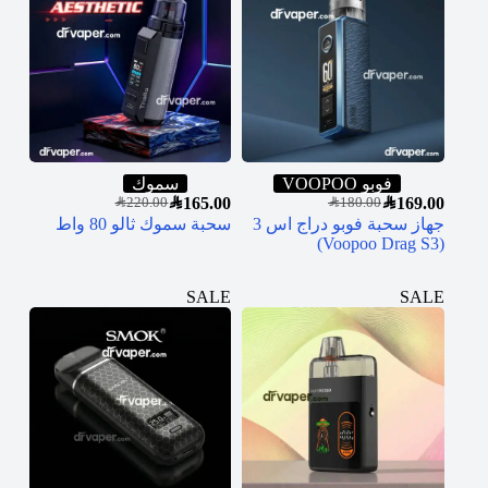
فوبو VOOPOO
سموك
SAR
165.00
SAR
169.00
SAR
220.00
SAR
180.00
جهاز سحبة فوبو دراج اس 3
سحبة سموك ثالو 80 واط
(Voopoo Drag S3)
SALE
SALE