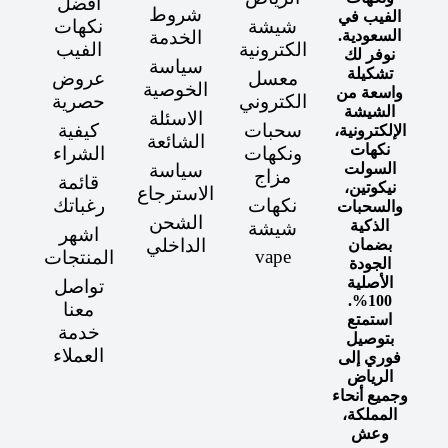
افضل
شروط
الفيب في
شيشة
نكهات
السعودية.
الخدمة
الكترونية
الفيب
نوفر لك
سياسة
تشكيلة
معسل
عروض
الخوصية
واسعة من
الكتروني
حصرية
الشيشة
الاسئلة
سحبات
كيفية
الإلكترونية،
الشائعة
نكهات
ونكهات
الشراء
السولت
سياسة
مزاج
قائمة
نيكوتين،
الاسترجاع
نكهات
رغباتك
والسحبات
الشحن
الذكية
شيشة
اشهر
الداخلي
بضمان
vape
المنتجات
الجودة
الأصلية
تواصل
100%.
معنا
استمتع
خدمة
بتوصيل
العملاء
فوري إلى
الرياض
وجميع أنحاء
المملكة،
وعش