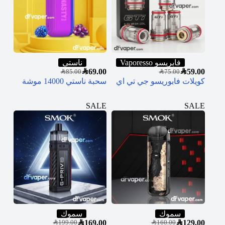
فابريسو Vaporesso
ناستي
SAR
69.00
SAR
59.00
SAR
85.00
SAR
75.00
كويلات فابوريسو جي تي اي
سحبة ناستي 14000 موشة
SALE
SALE
سموك
سموك
SAR
169.00
SAR
129.00
SAR
199.00
SAR
160.00