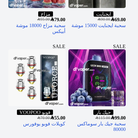
ايجنايت
مزاج
SAR
79.00
SAR
69.00
SAR
95.00
SAR
90.00
سحبة ايجنايت 15000 موشة
سحبة مزاج 18000 موشة
أبيكس
SALE
SALE
جيك بار
فوبو VOOPOO
SAR
55.00
SAR
99.00
SAR
70.00
SAR
115.00
سحبة جيك بار سوماكس
كويلات فوبو يوفورس
80000