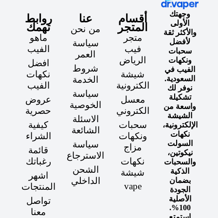
وجهتك
أقسام
عنا
روابط
الأولى
المتجر
تهمك
من نحن
والأكثر ثقة
متجر
ماهو
لأفضل
سياسة
فيب
الفيب
سحبات
العمر
الرياض
ونكهات
افضل
شروط
الفيب في
شيشة
نكهات
السعودية.
الخدمة
الكترونية
الفيب
نوفر لك
سياسة
تشكيلة
معسل
عروض
الخوصية
واسعة من
الكتروني
حصرية
الشيشة
الاسئلة
سحبات
كيفية
الإلكترونية،
الشائعة
نكهات
ونكهات
الشراء
السولت
سياسة
مزاج
قائمة
نيكوتين،
الاسترجاع
نكهات
رغباتك
والسحبات
الشحن
الذكية
شيشة
اشهر
الداخلي
بضمان
vape
المنتجات
الجودة
الأصلية
تواصل
100%.
معنا
استمتع