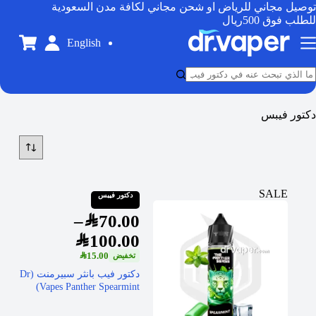
توصيل مجاني للرياض او شحن مجاني لكافة مدن السعودية
للطلب فوق 500ريال
English
دكتور فيبس
SALE
دكتور فيبس
–
SAR
70.00
SAR
100.00
SAR
15.00
دكتور فيب بانثر سبيرمنت (Dr
Vapes Panther Spearmint)