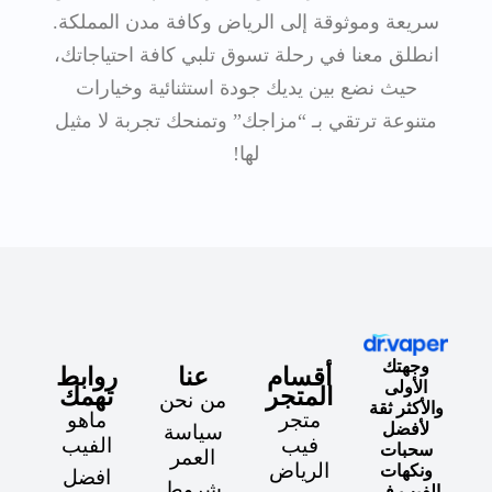
سريعة وموثوقة إلى الرياض وكافة مدن المملكة.
انطلق معنا في رحلة تسوق تلبي كافة احتياجاتك،
حيث نضع بين يديك جودة استثنائية وخيارات
متنوعة ترتقي بـ “مزاجك” وتمنحك تجربة لا مثيل
لها!
وجهتك
أقسام
عنا
روابط
الأولى
المتجر
تهمك
من نحن
والأكثر ثقة
متجر
ماهو
لأفضل
سياسة
فيب
الفيب
سحبات
العمر
الرياض
ونكهات
افضل
شروط
الفيب في