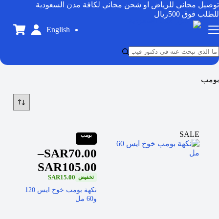
توصيل مجاني للرياض او شحن مجاني لكافة مدن السعودية
للطلب فوق 500ريال
English
بومب
SALE
بومب
–
SAR
70.00
SAR
105.00
SAR
15.00
نكهة بومب خوخ ايس 120
و60 مل