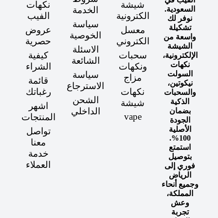
شيشة
نكهات
السعودية.
الخدمة
الكترونية
الفيب
نوفر لك
سياسة
تشكيلة
معسل
عروض
الخوصية
واسعة من
الكتروني
حصرية
الشيشة
الاسئلة
سحبات
كيفية
الإلكترونية،
الشائعة
نكهات
ونكهات
الشراء
السولت
سياسة
مزاج
قائمة
نيكوتين،
الاسترجاع
نكهات
رغباتك
والسحبات
الشحن
الذكية
شيشة
اشهر
الداخلي
بضمان
vape
المنتجات
الجودة
الأصلية
تواصل
100%.
معنا
استمتع
خدمة
بتوصيل
العملاء
فوري إلى
الرياض
وجميع أنحاء
المملكة،
وعش
تجربة