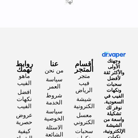
لها!
وجهتك
أقسام
عنا
روابط
الأولى
المتجر
تهمك
من نحن
والأكثر ثقة
متجر
ماهو
لأفضل
سياسة
فيب
الفيب
سحبات
العمر
الرياض
ونكهات
افضل
شروط
الفيب في
شيشة
نكهات
السعودية.
الخدمة
الكترونية
الفيب
نوفر لك
سياسة
تشكيلة
معسل
عروض
الخوصية
واسعة من
الكتروني
حصرية
الشيشة
الاسئلة
سحبات
كيفية
الإلكترونية،
الشائعة
نكهات