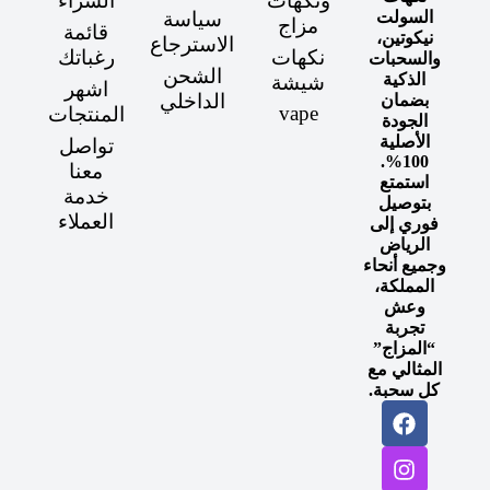
ونكهات
الشراء
السولت
سياسة
مزاج
قائمة
نيكوتين،
الاسترجاع
نكهات
رغباتك
والسحبات
الشحن
الذكية
شيشة
اشهر
الداخلي
بضمان
vape
المنتجات
الجودة
الأصلية
تواصل
100%.
معنا
استمتع
خدمة
بتوصيل
العملاء
فوري إلى
الرياض
وجميع أنحاء
المملكة،
وعش
تجربة
“المزاج”
المثالي مع
كل سحبة.