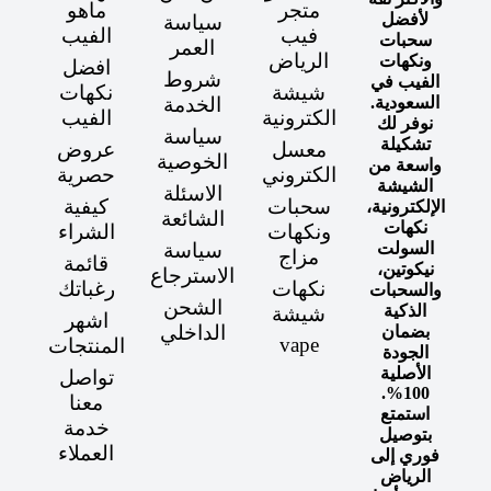
متجر
ماهو
لأفضل
سياسة
فيب
الفيب
سحبات
العمر
الرياض
ونكهات
افضل
شروط
الفيب في
شيشة
نكهات
السعودية.
الخدمة
الكترونية
الفيب
نوفر لك
سياسة
تشكيلة
معسل
عروض
الخوصية
واسعة من
الكتروني
حصرية
الشيشة
الاسئلة
سحبات
كيفية
الإلكترونية،
الشائعة
نكهات
ونكهات
الشراء
السولت
سياسة
مزاج
قائمة
نيكوتين،
الاسترجاع
نكهات
رغباتك
والسحبات
الشحن
الذكية
شيشة
اشهر
الداخلي
بضمان
vape
المنتجات
الجودة
الأصلية
تواصل
100%.
معنا
استمتع
خدمة
بتوصيل
العملاء
فوري إلى
الرياض