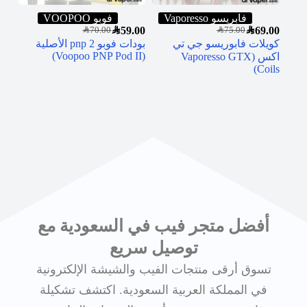
فابريسو Vaporesso
فوبو VOOPOO
SAR
59.00
SAR
69.00
SAR
70.00
SAR
75.00
كويلات فابوريسو جي تي
بودات فوبو pnp 2 الأصلية
(Voopoo PNP Pod II)
اكس (Vaporesso GTX
Coils)
أفضل متجر فيب في السعودية مع
توصيل سريع
تسوق أرقى منتجات الفيب والشيشة الإلكترونية
في المملكة العربية السعودية. اكتشف تشكيلة