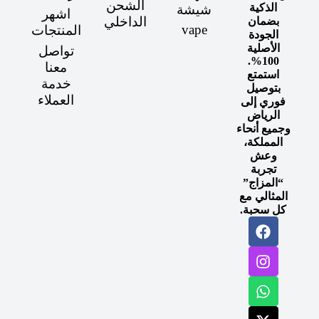
الشحن
الذكية
شيشة
اشهر
الداخلي
بضمان
vape
المنتجات
الجودة
الأصلية
تواصل
100%.
معنا
استمتع
خدمة
بتوصيل
العملاء
فوري إلى
الرياض
وجميع أنحاء
المملكة،
وعش
تجربة
“المزاج”
المثالي مع
كل سحبة.