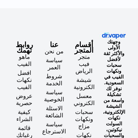
وجهتك
أقسام
عنا
روابط
الأولى
المتجر
تهمك
من نحن
والأكثر ثقة
متجر
ماهو
لأفضل
سياسة
فيب
الفيب
سحبات
العمر
الرياض
ونكهات
افضل
شروط
الفيب في
شيشة
نكهات
السعودية.
الخدمة
الكترونية
الفيب
نوفر لك
سياسة
تشكيلة
معسل
عروض
الخوصية
واسعة من
الكتروني
حصرية
الشيشة
الاسئلة
سحبات
كيفية
الإلكترونية،
الشائعة
نكهات
ونكهات
الشراء
السولت
سياسة
مزاج
قائمة
نيكوتين،
الاسترجاع
نكهات
رغباتك
والسحبات