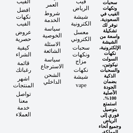
فيب
الفيب
سحبات
العمر
الرياض
ونكهات
افضل
شروط
الفيب في
شيشة
نكهات
السعودية.
الخدمة
الكترونية
الفيب
نوفر لك
سياسة
تشكيلة
معسل
عروض
الخوصية
واسعة من
الكتروني
حصرية
الشيشة
الاسئلة
سحبات
كيفية
الإلكترونية،
الشائعة
نكهات
ونكهات
الشراء
السولت
سياسة
مزاج
قائمة
نيكوتين،
الاسترجاع
نكهات
رغباتك
والسحبات
الشحن
الذكية
شيشة
اشهر
الداخلي
بضمان
vape
المنتجات
الجودة
الأصلية
تواصل
100%.
معنا
استمتع
خدمة
بتوصيل
العملاء
فوري إلى
الرياض
وجميع أنحاء
المملكة،