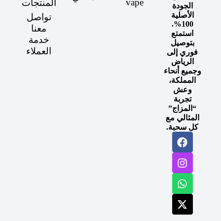
vape
المنتجات
الجودة
الأصلية
تواصل
100%.
معنا
استمتع
خدمة
بتوصيل
العملاء
فوري إلى
الرياض
وجميع أنحاء
المملكة،
وعش
تجربة
“المزاج”
المثالي مع
كل سحبة.