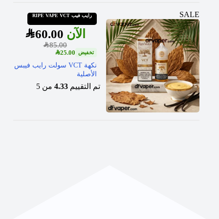
SALE
رايب فيب RIPE VAPE VCT
SAR
60.00
SAR
85.00
SAR
25.00
نكهة VCT سولت رايب فيبس
الأصلية
تم التقييم
4.33
من 5