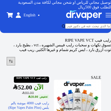
توصيل مجاني للرياض او شحن مجاني لكافة مدن السعودية
للطلب فوق 500ريال
English
رايب فيب RIPE VAPE VCT
تسوق نكهات و سحبات رايب فيبس الشهيره ، vct ، بطيخ بارد ،
توت ازرق بارد ، ايس كريم شمام و غيرها الكثير, ريب فيب
SALE
رايب فيب RIPE VAPE VCT
SAR
52.00
SAR
80.00
SAR
28.00
رايب فيب 4000 موشة بالم
بلس (Ripe Vapes Palm Plus)