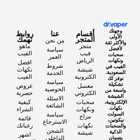
وجهتك
أقسام
عنا
روابط
الأولى
المتجر
تهمك
من نحن
والأكثر ثقة
متجر
ماهو
لأفضل
سياسة
فيب
الفيب
سحبات
العمر
الرياض
ونكهات
افضل
شروط
الفيب في
شيشة
نكهات
السعودية.
الخدمة
الكترونية
الفيب
نوفر لك
سياسة
تشكيلة
معسل
عروض
الخوصية
واسعة من
الكتروني
حصرية
الشيشة
الاسئلة
سحبات
كيفية
الإلكترونية،
الشائعة
نكهات
ونكهات
الشراء
السولت
سياسة
مزاج
قائمة
نيكوتين،
الاسترجاع
نكهات
رغباتك
والسحبات
الشحن
الذكية
شيشة
اشهر
الداخلي
بضمان