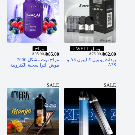
يوويل UWELL
مزاج
SAR
85.00
SAR
62.00
SAR
95.00
SAR
75.00
بودات يو ويل كاليبرن A3 و
مزاج توت مشكل 7000
A3S
موش الترا سحبة الكترونية
SALE
SALE