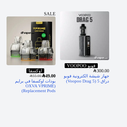
SALE
فوبو VOOPOO
300.00
SAR
اوكسفا
SAR
49.00
جهاز شيشة الكترونية فوبو
SAR
55.00
دراق 5 (Voopoo Drag 5)
بودات اوكسفا في برايم
(OXVA VPRIME
Replacement Pods)