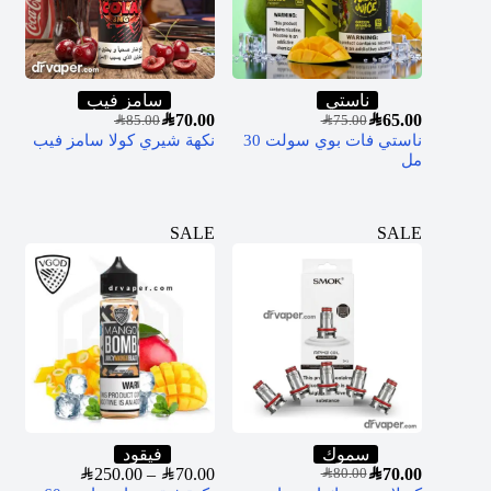
ناستي
سامز فيب
SAR
70.00
SAR
65.00
SAR
85.00
SAR
75.00
ناستي فات بوي سولت 30
نكهة شيري كولا سامز فيب
مل
SALE
SALE
سموك
فيقود
SAR
250.00
–
SAR
70.00
SAR
70.00
SAR
80.00