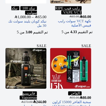
رايب فيب RIPE
نيكد 100
نيكد
VAPE VCT
سولت
SAR
60.00
SAR
1,000.00
–
SAR
65.00
SAR
85.00
نكهة VCT سولت رايب
نيكد كوبان بليند سولت نك
فيبس الأصلية
30 مل
تم التقييم
4.33
من 5
تم التقييم
3.00
من 5
SALE
SALE
الفاخر
فابريسو
Vaporesso
SAR
80.00
SAR
95.00
SAR
244.00
سحبة الفاخر 15000 كراون
SAR
273.00