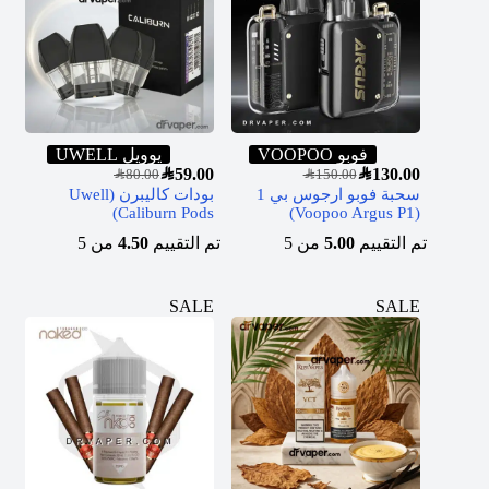
فوبو VOOPOO
يوويل UWELL
SAR
59.00
SAR
130.00
SAR
80.00
SAR
150.00
سحبة فوبو ارجوس بي 1
بودات كاليبرن (Uwell
Caliburn Pods)
(Voopoo Argus P1)
تم التقييم
5.00
من 5
تم التقييم
4.50
من 5
SALE
SALE