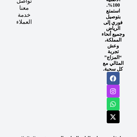
تواصل
100%.
معنا
استمتع
خدمة
بتوصيل
العملاء
فوري إلى
الرياض
وجميع أنحاء
المملكة،
وعش
تجربة
“المزاج”
المثالي مع
كل سحبة.