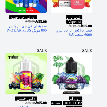
فيب تازيا
اي في جي فيب
SAR
55.00
Vapetasia
SAR
75.00
SAR
65.00
سحبة اي في جي بار بلس
SAR
110.00
فيبتازيا اكس اير نانا بيري
800 موش IVG BAR PLUS
6000 سحبه 5%
SALE
SALE
رول ابز
دكتور فيبس
SAR
65.00
ROLLUPZ
سحبة
SAR
85.00