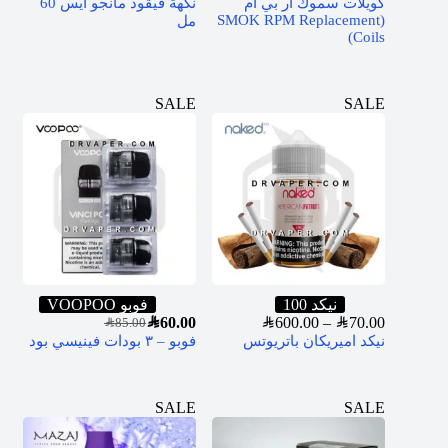
كويلات سموك ار بي ام
نكهة فيقود مانجو ايس 60
(SMOK RPM Replacement
مل
Coils)
SALE
SALE
نيكد 100
فوبو VOOPOO
SAR
60.00
SAR
600.00
–
SAR
70.00
SAR
85.00
نيكد اميريكان باتريوتس
فوبو – ٣ بودات فينيسي بود
SALE
SALE