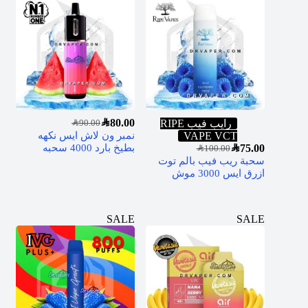
SAR
80.00
رايب فيب RIPE
SAR
90.00
VAPE VCT
نمبر ون لاش ايس نكهه
75.00
SAR
بطيخ بارد 4000 سحبه
SAR
100.00
سحبة ريب فيب بالم توت
ازرق ايس 3000 موش
SALE
SALE