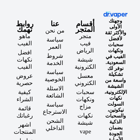
وجهتك
أقسام
عنا
روابط
الأولى
المتجر
تهمك
من نحن
والأكثر ثقة
متجر
ماهو
لأفضل
سياسة
فيب
الفيب
سحبات
العمر
الرياض
ونكهات
افضل
شروط
الفيب في
شيشة
نكهات
السعودية.
الخدمة
الكترونية
الفيب
نوفر لك
سياسة
تشكيلة
معسل
عروض
الخوصية
واسعة من
الكتروني
حصرية
الشيشة
الاسئلة
سحبات
كيفية
الإلكترونية،
الشائعة
نكهات
ونكهات
الشراء
السولت
سياسة
مزاج
قائمة
نيكوتين،
الاسترجاع
نكهات
رغباتك
والسحبات
الشحن
الذكية
شيشة
اشهر
الداخلي
بضمان
vape
المنتجات
الجودة
الأصلية