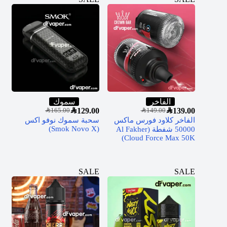
الفاخر
سموك
SAR
129.00
SAR
139.00
SAR
165.00
SAR
149.00
الفاخر كلاود فورس ماكس
سحبة سموك نوفو اكس
(Smok Novo X)
50000 شفطة (Al Fakher
Cloud Force Max 50K)
SALE
SALE