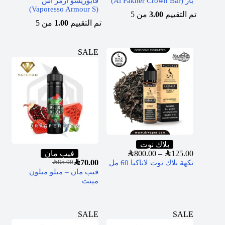
بار (Al Fakher Crown Bar)
فابوريسو ارمر اس
(Vaporesso Armour S)
تم التقييم
3.00
من 5
تم التقييم
1.00
من 5
SALE
بلاك نوت
125.00
SAR
–
800.00
SAR
فيب مان
SAR
70.00
نكهة بلاك نوت لاتاكيا 60 مل
SAR
85.00
فيب مان – ميلو ميلون
مينت
SALE
SALE