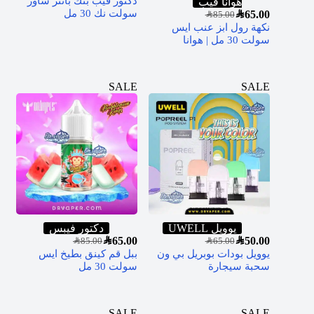
دكتور فيب بنك بانثر ساور
هوانا فيب
سولت نك 30 مل
SAR
65.00
SAR
85.00
نكهة رول ابز عنب ايس
سولت 30 مل | هوانا
SALE
SALE
يوويل UWELL
دكتور فيبس
SAR
65.00
SAR
50.00
SAR
85.00
SAR
65.00
يوويل بودات بوبريل بي ون
ببل قم كينق بطيخ ايس
سحبة سيجارة
سولت 30 مل
SALE
SALE