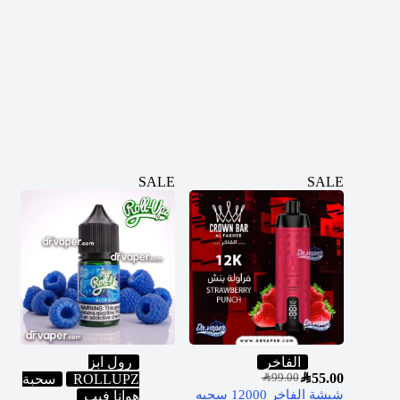
SALE
SALE
الفاخر
رول ابز
SAR
55.00
ROLLUPZ
سحبة
SAR
99.00
شيشة الفاخر 12000 سحبه
هوانا فيب