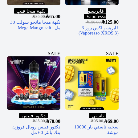
فابريسو
نكهة ميجا فيب
SAR
65.00
Vaporesso
SAR
85.00
SAR
125.00
نكهة ميجا مانجو سولت 30
SAR
150.00
فابريسو اكس روز 3
مل | Mega Mango salt
(Vaporesso XROS 3)
SALE
SALE
ناستي
دكتور فيبس
SAR
70.00
SAR
69.00
SAR
85.00
SAR
95.00
سحبة ناستي بار 10000
دكتور فيبس رويال فروزن
موشة
بنك بانثر 60 مل